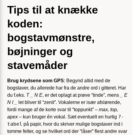
Tips til at knække
koden:
bogstavmønstre,
bøjninger og
stavemåder
Brug krydsene som GPS
: Begynd altid med de
bogstaver, du allerede har fra de andre ord i gitteret. Har
du f.eks.
T _ N E
, er det oplagt at prøve “tinde”, mens
_ E
N I _
let bliver til “zenit”. Vokalerne er især afslørende,
fordi mange af de korte svar til “toppunkt” –
max, top,
?-
apex
– kun bruger én vokal. Sæt eventuelt en hurtig
tabel
på papir, hvor du skriver mulige bogstaver ind i
tomme felter, og se hvilket ord der “låser” flest andre svar