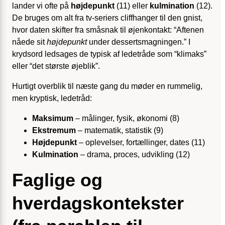
lander vi ofte på
højdepunkt
(11) eller
kulmination
(12).
De bruges om alt fra tv-seriers cliffhanger til den gnist,
hvor daten skifter fra småsnak til øjenkontakt: “Aftenen
nåede sit
højdepunkt
under dessert­smagningen.” I
krydsord ledsages de typisk af ledetråde som “klimaks”
eller “det største øjeblik”.
Hurtigt overblik til næste gang du møder en rummelig,
men kryptisk, ledetråd:
Maksimum
– målinger, fysik, økonomi (8)
Ekstremum
– matematik, statistik (9)
Højdepunkt
– oplevelser, fortællinger, dates (11)
Kulmination
– drama, proces, udvikling (12)
Faglige og
hverdagskontekster