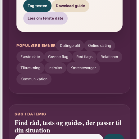
Tag testen
Download guide
Læs om første date
POPULÆRE EMNER
Datingprofil
Online dating
Første date
Grønne flag
Red flags
Relationer
Tiltrækning
Intimitet
Kærestesorger
Kommunikation
SØG I DATEMIG
Find råd, tests og guides, der passer til
din situation