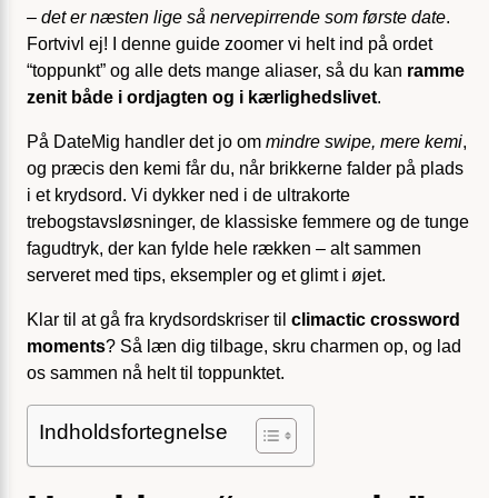
–
det er næsten lige så nervepirrende som første date
.
Fortvivl ej! I denne guide zoomer vi helt ind på ordet
“toppunkt” og alle dets mange aliaser, så du kan
ramme
zenit både i ordjagten og i kærlighedslivet
.
På DateMig handler det jo om
mindre swipe, mere kemi
,
og præcis den kemi får du, når brikkerne falder på plads
i et krydsord. Vi dykker ned i de ultrakorte
trebogstavsløsninger, de klassiske femmere og de tunge
fagudtryk, der kan fylde hele rækken – alt sammen
serveret med tips, eksempler og et glimt i øjet.
Klar til at gå fra krydsordskriser til
climactic crossword
moments
? Så læn dig tilbage, skru charmen op, og lad
os sammen nå helt til toppunktet.
Indholdsfortegnelse