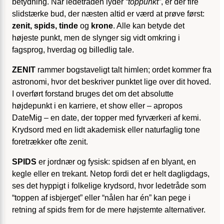
betydning. Når ledetråden lyder
“toppunkt”
, er der fire
slidstærke bud, der næsten altid er værd at prøve først:
zenit, spids, tinde
og
krone
. Alle kan betyde det
højeste punkt, men de slynger sig vidt omkring i
fagsprog, hverdag og billedlig tale.
ZENIT
rammer bogstaveligt talt himlen; ordet kommer fra
astronomi, hvor det beskriver punktet lige over dit hoved.
I overført forstand bruges det om det absolutte
højdepunkt i en karriere, et show eller – apropos
DateMig – en date, der topper med fyrværkeri af kemi.
Krydsord med en lidt akademisk eller naturfaglig tone
foretrækker ofte zenit.
SPIDS
er jordnær og fysisk: spidsen af en blyant, en
kegle eller en trekant. Netop fordi det er helt dagligdags,
ses det hyppigt i folkelige krydsord, hvor ledetråde som
“toppen af isbjerget” eller “nålen har én” kan pege i
retning af spids frem for de mere højstemte alternativer.