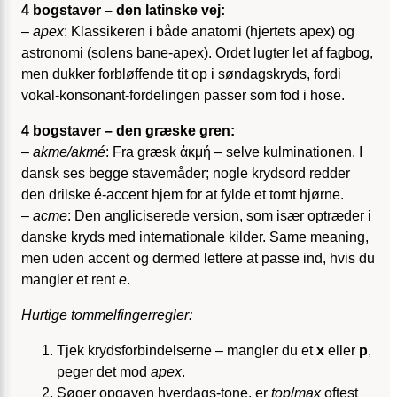
4 bogstaver – den latinske vej:
–
apex
: Klassikeren i både anatomi (hjertets apex) og
astronomi (solens bane-apex). Ordet lugter let af fagbog,
men dukker forbløffende tit op i søndagskryds, fordi
vokal-konsonant-fordelingen passer som fod i hose.
4 bogstaver – den græske gren:
–
akme/akmé
: Fra græsk ἀκμή – selve kulminationen. I
dansk ses begge stavemåder; nogle krydsord redder
den drilske é-accent hjem for at fylde et tomt hjørne.
–
acme
: Den angliciserede version, som især optræder i
danske kryds med internationale kilder. Same meaning,
men uden accent og dermed lettere at passe ind, hvis du
mangler et rent
e
.
Hurtige tommelfingerregler:
Tjek krydsforbindelserne – mangler du et
x
eller
p
,
peger det mod
apex
.
Søger opgaven hverdags-tone, er
top
/
max
oftest