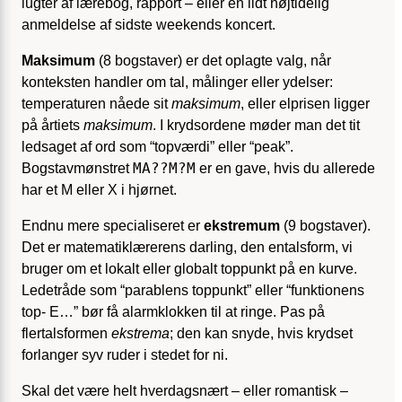
lugter af lærebog, rapport – eller en lidt højtidelig
anmeldelse af sidste weekends koncert.
Maksimum
(8 bogstaver) er det oplagte valg, når
konteksten handler om tal, målinger eller ydelser:
temperaturen nåede sit
maksimum
, eller elprisen ligger
på årtiets
maksimum
. I krydsordene møder man det tit
ledsaget af ord som “topværdi” eller “peak”.
MA??M?M
Bogstavmønstret
er en gave, hvis du allerede
har et M eller X i hjørnet.
Endnu mere specialiseret er
ekstremum
(9 bogstaver).
Det er matematiklærerens darling, den entalsform, vi
bruger om et lokalt eller globalt toppunkt på en kurve.
Ledetråde som “parablens toppunkt” eller “funktionens
top- E…” bør få alarmklokken til at ringe. Pas på
flertalsformen
ekstrema
; den kan snyde, hvis krydset
forlanger syv ruder i stedet for ni.
Skal det være helt hverdagsnært – eller romantisk –