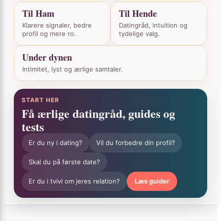
Til Ham
Til Hende
Klarere signaler, bedre
Datingråd, intuition og
profil og mere ro.
tydelige valg.
Under dynen
Intimitet, lyst og ærlige samtaler.
START HER
Få ærlige datingråd, guides og
tests
Er du ny i dating?
Vil du forbedre din profil?
Skal du på første date?
Er du i tvivl om jeres relation?
Læs guider