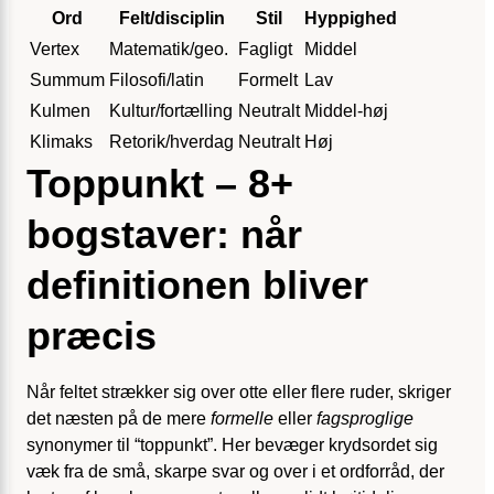
Ord
Felt/disciplin
Stil
Hyppighed
Vertex
Matematik/geo.
Fagligt
Middel
Summum
Filosofi/latin
Formelt
Lav
Kulmen
Kultur/fortælling
Neutralt
Middel-høj
Klimaks
Retorik/hverdag
Neutralt
Høj
Toppunkt – 8+
bogstaver: når
definitionen bliver
præcis
Når feltet strækker sig over otte eller flere ruder, skriger
det næsten på de mere
formelle
eller
fagsproglige
synonymer til “toppunkt”. Her bevæger krydsordet sig
væk fra de små, skarpe svar og over i et ordforråd, der