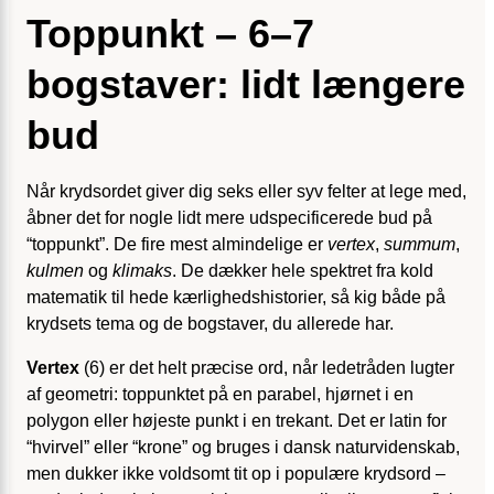
Toppunkt – 6–7
bogstaver: lidt længere
bud
Når krydsordet giver dig seks eller syv felter at lege med,
åbner det for nogle lidt mere udspecificerede bud på
“toppunkt”. De fire mest almindelige er
vertex
,
summum
,
kulmen
og
klimaks
. De dækker hele spektret fra kold
matematik til hede kærlighedshistorier, så kig både på
krydsets tema og de bogstaver, du allerede har.
Vertex
(6) er det helt præcise ord, når ledetråden lugter
af geometri: toppunktet på en parabel, hjørnet i en
polygon eller højeste punkt i en trekant. Det er latin for
“hvirvel” eller “krone” og bruges i dansk naturvidenskab,
men dukker ikke voldsomt tit op i populære krydsord –