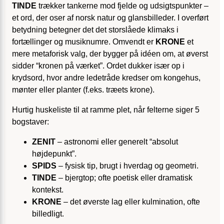
TINDE
trækker tankerne mod fjelde og udsigtspunkter –
et ord, der oser af norsk natur og glansbilleder. I overført
betydning betegner det det storslåede klimaks i
fortællinger og musiknumre. Omvendt er
KRONE
et
mere metaforisk valg, der bygger på idéen om, at øverst
sidder “kronen på værket”. Ordet dukker især op i
krydsord, hvor andre ledetråde kredser om kongehus,
mønter eller planter (f.eks. træets krone).
Hurtig huskeliste til at ramme plet, når felterne siger 5
bogstaver:
ZENIT
– astronomi eller generelt “absolut
højdepunkt”.
SPIDS
– fysisk tip, brugt i hverdag og geometri.
TINDE
– bjergtop; ofte poetisk eller dramatisk
kontekst.
KRONE
– det øverste lag eller kulmination, ofte
billedligt.