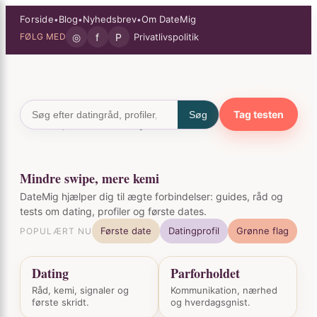
Spring
×
Forside
Blog
Nyhedsbrev
Om DateMig
•
•
•
til
◎
f
P
Privatlivspolitik
FØLG MED
indhold
Tag testen
Søg
Mindre swipe, mere kemi
DateMig hjælper dig til ægte forbindelser: guides, råd og
tests om dating, profiler og første dates.
Første date
Datingprofil
Grønne flag
POPULÆRT NU
Dating
Parforholdet
Råd, kemi, signaler og
Kommunikation, nærhed
første skridt.
og hverdagsgnist.