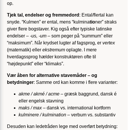
op.
Tjek tal, endelser og fremmedord
: Ental/flertal kan
snyde. “Kulmen” er ental, mens “kulmina
tio
ner” straks
giver flere bogstaver. Kig også efter typiske latinske
endelser –
-us, -um
– som peger på “summum” eller
“maksimum”. Når krydset lugter af fagsprog, er
vertex
(matematik) eller
ekstremum
oplagte. I mere
hverdagssprog hælder konstruktøren ofte til
“højdepunkt” eller “klimaks”.
Vær åben for alternative stavemåder – og
betydninger
: Samme ord kan komme i flere varianter:
akme / akmé / acme
– græsk baggrund, dansk é
eller engelsk stavning
maks / max
– dansk vs. international kortform
kulminere / kulmination
– verbum vs. substantiv
Desuden kan ledetråden lege med overført betydning: