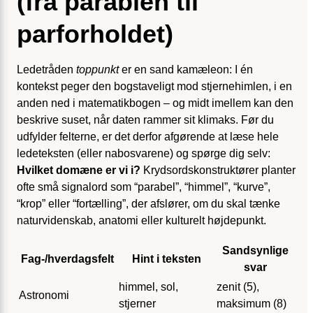
(fra parablen til
parforholdet)
Ledetråden
toppunkt
er en sand kamæleon: I én
kontekst peger den bogstaveligt mod stjernehimlen, i en
anden ned i matematikbogen – og midt imellem kan den
beskrive suset, når daten rammer sit klimaks. Før du
udfylder felterne, er det derfor afgørende at læse hele
ledeteksten (eller nabosvarene) og spørge dig selv:
Hvilket domæne er vi i?
Krydsordskonstruktører planter
ofte små signalord som “parabel”, “himmel”, “kurve”,
“krop” eller “fortælling”, der afslører, om du skal tænke
naturvidenskab, anatomi eller kulturelt højdepunkt.
Sandsynlige
Fag-/hverdagsfelt
Hint i teksten
svar
himmel, sol,
zenit (5),
Astronomi
stjerner
maksimum (8)