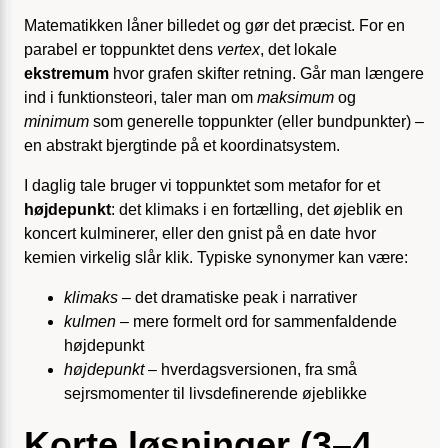
Matematikken låner billedet og gør det præcist. For en
parabel er toppunktet dens
vertex
, det lokale
ekstremum
hvor grafen skifter retning. Går man længere
ind i funktionsteori, taler man om
maksimum
og
minimum
som generelle toppunkter (eller bundpunkter) –
en abstrakt bjergtinde på et koordinatsystem.
I daglig tale bruger vi toppunktet som metafor for et
højdepunkt
: det klimaks i en fortælling, det øjeblik en
koncert kulminerer, eller den gnist på en date hvor
kemien virkelig slår klik. Typiske synonymer kan være:
klimaks
– det dramatiske peak i narrativer
kulmen
– mere formelt ord for sammenfaldende
højdepunkt
højdepunkt
– hverdagsversionen, fra små
sejrsmomenter til livsdefinerende øjeblikke
Korte løsninger (3–4