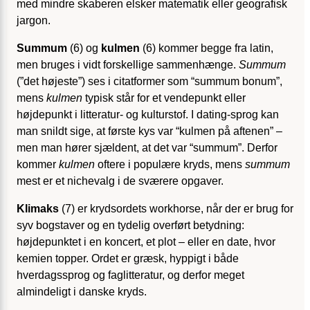
med mindre skaberen elsker matematik eller geografisk
jargon.
Summum
(6) og
kulmen
(6) kommer begge fra latin,
men bruges i vidt forskellige sammenhænge.
Summum
(”det højeste”) ses i citatformer som “summum bonum”,
mens
kulmen
typisk står for et vendepunkt eller
højdepunkt i litteratur- og kulturstof. I dating-sprog kan
man snildt sige, at første kys var “kulmen på aftenen” –
men man hører sjældent, at det var “summum”. Derfor
kommer
kulmen
oftere i populære kryds, mens
summum
mest er et nichevalg i de sværere opgaver.
Klimaks
(7) er krydsordets workhorse, når der er brug for
syv bogstaver og en tydelig overført betydning:
højdepunktet i en koncert, et plot – eller en date, hvor
kemien topper. Ordet er græsk, hyppigt i både
hverdagssprog og faglitteratur, og derfor meget
almindeligt i danske kryds.