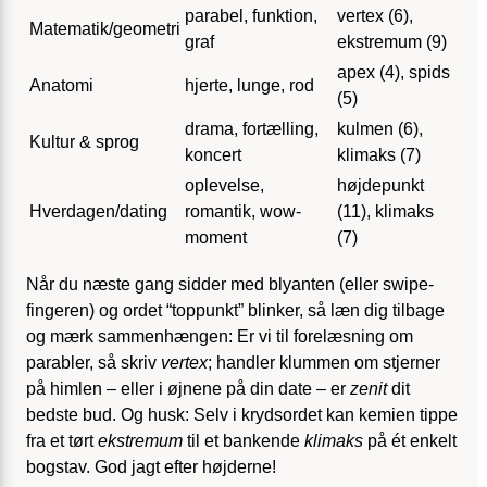
parabel, funktion,
vertex (6),
Matematik/geometri
graf
ekstremum (9)
apex (4), spids
Anatomi
hjerte, lunge, rod
(5)
drama, fortælling,
kulmen (6),
Kultur & sprog
koncert
klimaks (7)
oplevelse,
højdepunkt
Hverdagen/dating
romantik, wow-
(11), klimaks
moment
(7)
Når du næste gang sidder med blyanten (eller swipe-
fingeren) og ordet “toppunkt” blinker, så læn dig tilbage
og mærk sammenhængen: Er vi til forelæsning om
parabler, så skriv
vertex
; handler klummen om stjerner
på himlen – eller i øjnene på din date – er
zenit
dit
bedste bud. Og husk: Selv i krydsordet kan kemien tippe
fra et tørt
ekstremum
til et bankende
klimaks
på ét enkelt
bogstav. God jagt efter højderne!