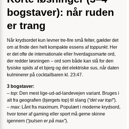
bogstaver): når ruden
er trang
Når krydsordet kun levner tre-fire små felter, gælder det
om at finde den helt kompakte essens af
toppunkt
. Her
er det ofte de internationale eller hverdagssmarte ord,
der redder løsningen – ord som både kan stå for den
fysiske spids af et bjerg og det elektriske sus, når daten
kulminerer på cocktailbaren kl. 23:47.
3 bogstaver:
–
top
: Den mest lige-ud-ad-landevejen variant. Bruges i
alt fra geografien (bjergets top) til slang (
“det var top!”
).
–
max
: Lånt fra
maximum
. Populært i moderne krydsord,
hvor toner af gaming eller sport må gerne skinne
igennem (
“pulsen er på max”
).