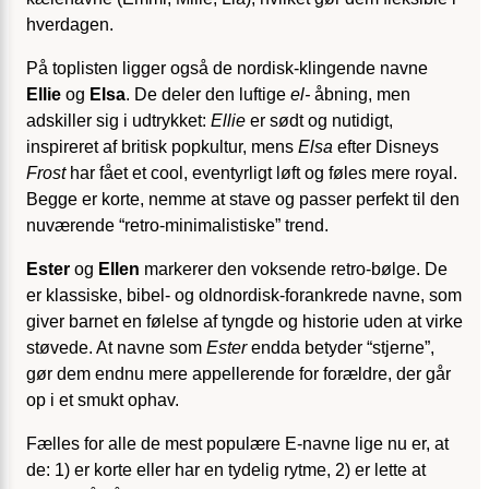
hverdagen.
På toplisten ligger også de nordisk-klingende navne
Ellie
og
Elsa
. De deler den luftige
el-
åbning, men
adskiller sig i udtrykket:
Ellie
er sødt og nutidigt,
inspireret af britisk popkultur, mens
Elsa
efter Disneys
Frost
har fået et cool, eventyrligt løft og føles mere royal.
Begge er korte, nemme at stave og passer perfekt til den
nuværende “retro-minimalistiske” trend.
Ester
og
Ellen
markerer den voksende retro-bølge. De
er klassiske, bibel- og oldnordisk-forankrede navne, som
giver barnet en følelse af tyngde og historie uden at virke
støvede. At navne som
Ester
endda betyder “stjerne”,
gør dem endnu mere appellerende for forældre, der går
op i et smukt ophav.
Fælles for alle de mest populære E-navne lige nu er, at
de: 1) er korte eller har en tydelig rytme, 2) er lette at