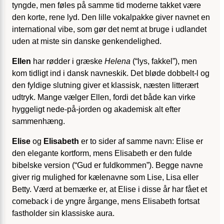
tyngde, men føles på samme tid moderne takket være
den korte, rene lyd. Den lille vokalpakke giver navnet en
international vibe, som gør det nemt at bruge i udlandet
uden at miste sin danske genkendelighed.
Ellen
har rødder i græske
Helena
(“lys, fakkel”), men
kom tidligt ind i dansk navneskik. Det bløde dobbelt-l og
den fyldige slutning giver et klassisk, næsten litterært
udtryk. Mange vælger Ellen, fordi det både kan virke
hyggeligt nede-på-jorden og akademisk alt efter
sammenhæng.
Elise
og
Elisabeth
er to sider af samme navn: Elise er
den elegante kortform, mens Elisabeth er den fulde
bibelske version (“Gud er fuldkommen”). Begge navne
giver rig mulighed for kælenavne som Lise, Lisa eller
Betty. Værd at bemærke er, at Elise i disse år har fået et
comeback i de yngre årgange, mens Elisabeth fortsat
fastholder sin klassiske aura.