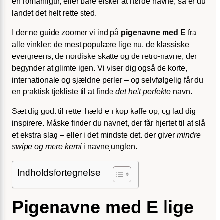
en romanfigur, eller bare elsker at nørde navne, så er du
landet det helt rette sted.
I denne guide zoomer vi ind på
pigenavne med E
fra
alle vinkler: de mest populære lige nu, de klassiske
evergreens, de nordiske skatte og de retro-navne, der
begynder at glimte igen. Vi viser dig også de korte,
internationale og sjældne perler – og selvfølgelig får du
en praktisk tjekliste til at finde
det helt perfekte
navn.
Sæt dig godt til rette, hæld en kop kaffe op, og lad dig
inspirere. Måske finder du navnet, der får hjertet til at slå
et ekstra slag – eller i det mindste det, der giver
mindre
swipe og mere kemi
i navnejunglen.
Indholdsfortegnelse
Pigenavne med E lige