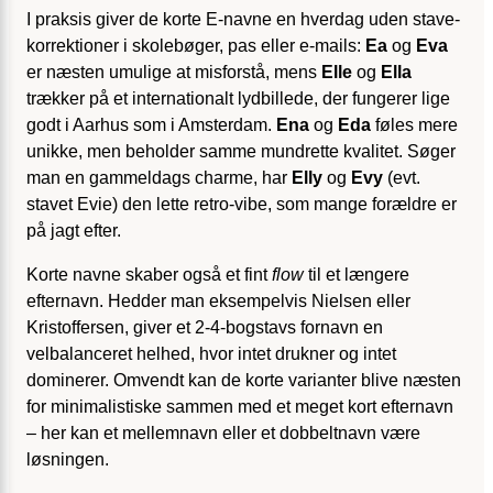
I praksis giver de korte E-navne en hverdag uden stave-
korrektioner i skolebøger, pas eller e-mails:
Ea
og
Eva
er næsten umulige at misforstå, mens
Elle
og
Ella
trækker på et internationalt lyd­billede, der fungerer lige
godt i Aarhus som i Amsterdam.
Ena
og
Eda
føles mere
unikke, men beholder samme mundrette kvalitet. Søger
man en gammeldags charme, har
Elly
og
Evy
(evt.
stavet Evie) den lette retro-vibe, som mange forældre er
på jagt efter.
Korte navne skaber også et fint
flow
til et længere
efternavn. Hedder man eksempelvis Nielsen eller
Kristoffersen, giver et 2-4-bogstavs fornavn en
velbalanceret helhed, hvor intet drukner og intet
dominerer. Omvendt kan de korte varianter blive næsten
for minimalistiske sammen med et meget kort efternavn
– her kan et mellemnavn eller et dobbeltnavn være
løsningen.