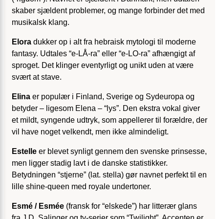
skaber sjældent problemer, og mange forbinder det med
musikalsk klang.
Elora
dukker op i alt fra hebraisk mytologi til moderne
fantasy. Udtales “e-LÅ-ra” eller “e-LO-ra” afhængigt af
sproget. Det klinger eventyrligt og unikt uden at være
svært at stave.
Elina
er populær i Finland, Sverige og Sydeuropa og
betyder – ligesom Elena – “lys”. Den ekstra vokal giver
et mildt, syngende udtryk, som appellerer til forældre, der
vil have noget velkendt, men ikke almindeligt.
Estelle
er blevet synligt gennem den svenske prinsesse,
men ligger stadig lavt i de danske statistikker.
Betydningen “stjerne” (lat. stella) gør navnet perfekt til en
lille shine-queen med royale undertoner.
Esmé / Esmée
(fransk for “elskede”) har litterær glans
fra J.D. Salinger og tv-serier som “Twilight”. Accenten er