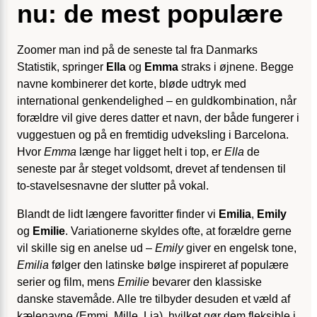
nu: de mest populære
Zoomer man ind på de seneste tal fra Danmarks
Statistik, springer
Ella
og
Emma
straks i øjnene. Begge
navne kombinerer det korte, bløde udtryk med
international genkendelighed – en guld­kombination, når
forældre vil give deres datter et navn, der både fungerer i
vuggestuen og på en fremtidig udveksling i Barcelona.
Hvor
Emma
længe har ligget helt i top, er
Ella
de
seneste par år steget voldsomt, drevet af tendensen til
to-stavel­sesnavne der slutter på vokal.
Blandt de lidt længere favoritter finder vi
Emilia
,
Emily
og
Emilie
. Variationerne skyldes ofte, at forældre gerne
vil skille sig en anelse ud –
Emily
giver en engelsk tone,
Emilia
følger den latinske bølge inspireret af populære
serier og film, mens
Emilie
bevarer den klassiske
danske stavemåde. Alle tre tilbyder desuden et væld af
kælenavne (Emmi, Mille, Lia), hvilket gør dem fleksible i