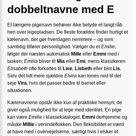
dobbeltnavne med E
Et længere pigenavn behøver ikke betyde et langt råb
hen over legepladsen. De fleste forældre finder hurtigt et
kælenavn, der gør hverdagen nemmere – og som
samtidig tilfører personlighed. Vælger du et
Emilie
,
følger der næsten automatisk
Mille
eller
Emmi
med i
tasken;
Emilia
bliver til
Mia
eller
Emi
, mens klassikeren
Elisabeth
ofte forkortes til
Lise
,
Lisbeth
eller blot
Lis
.
Selv det lidt mere sjældne
Elvira
kan tones ned til det
seje
Vira
, hvis det passer bedre til barnet eller
situationen.
Kælenavnene opstår ikke kun af praktiske hensyn; de
giver også mulighed for at lege med identitet. En pige
kan være
Emilie
i klassekataloget,
Emmi
derhjemme og
måske
Millie
i venindeflokken. Den fleksibilitet er værd
at have med i overvejelserne, særligt hvis I elsker et