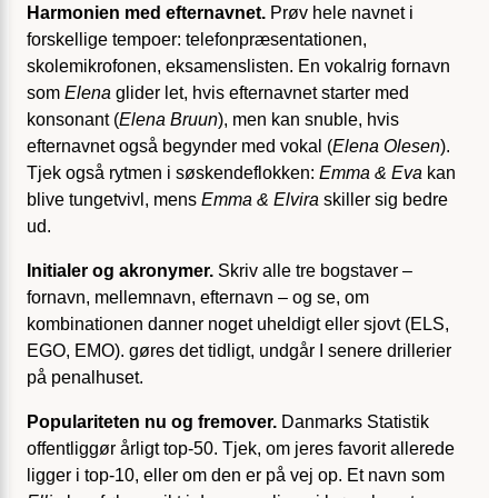
Harmonien med efternavnet.
Prøv hele navnet i
forskellige tempoer: telefonpræsentationen,
skolemikrofonen, eksamenslisten. En vokalrig fornavn
som
Elena
glider let, hvis efternavnet starter med
konsonant (
Elena Bruun
), men kan snuble, hvis
efternavnet også begynder med vokal (
Elena Olesen
).
Tjek også rytmen i søskendeflokken:
Emma & Eva
kan
blive tungetvivl, mens
Emma & Elvira
skiller sig bedre
ud.
Initialer og akronymer.
Skriv alle tre bogstaver –
fornavn, mellemnavn, efternavn – og se, om
kombinationen danner noget uheldigt eller sjovt (ELS,
EGO, EMO). gøres det tidligt, undgår I senere drillerier
på penalhuset.
Populariteten nu og fremover.
Danmarks Statistik
offentliggør årligt top-50. Tjek, om jeres favorit allerede
ligger i top-10, eller om den er på vej op. Et navn som