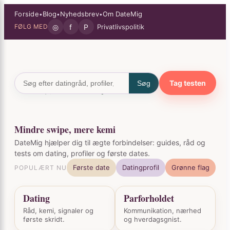
Spring
×
Forside
Blog
Nyhedsbrev
Om DateMig
•
•
•
til
◎
f
P
Privatlivspolitik
FØLG MED
indhold
Tag testen
Søg
Mindre swipe, mere kemi
DateMig hjælper dig til ægte forbindelser: guides, råd og
tests om dating, profiler og første dates.
Første date
Datingprofil
Grønne flag
POPULÆRT NU
Dating
Parforholdet
Råd, kemi, signaler og
Kommunikation, nærhed
første skridt.
og hverdagsgnist.