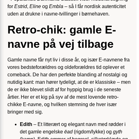
for
Estrid
,
Eline
og
Embla
– så I får nordisk autenticitet
uden at drukne i navne-tvillinger i børnehaven.
Retro-chik: gamle E-
navne på vej tilbage
Gamle navne får nyt liv i disse år, og især E-navnene fra
vores bedsteforældres og oldeforældres tid oplever et
comeback. De har den perfekte blanding af nostalgi og
nutidig kant: man hører tydeligt, at de er klassiske – men
de er ikke blevet slidt af for hyppig brug i de seneste
årtier. Her er et kig på syv af de mest lovende retro-
chikke E-navne, og hvilken stemning de hver især
bringer med sig.
Edith
– Et litterært og elegant navn med rødder i
det gamle engelske
ēad
(rigdom/lykke) og
gyth