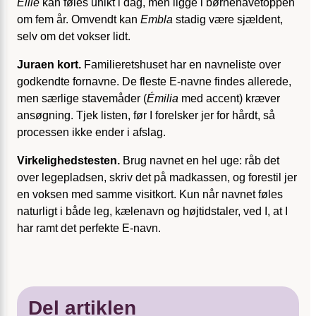
Ellie
kan føles unikt i dag, men ligge i børnehavetoppen
om fem år. Omvendt kan
Embla
stadig være sjældent,
selv om det vokser lidt.
Juraen kort.
Familieretshuset har en navneliste over
godkendte fornavne. De fleste E-navne findes allerede,
men særlige stavemåder (
Émilia
med accent) kræver
ansøgning. Tjek listen, før I forelsker jer for hårdt, så
processen ikke ender i afslag.
Virkelighedstesten.
Brug navnet en hel uge: råb det
over legepladsen, skriv det på madkassen, og forestil jer
en voksen med samme visitkort. Kun når navnet føles
naturligt i både leg, kælenavn og højtids­taler, ved I, at I
har ramt det perfekte E-navn.
Del artiklen