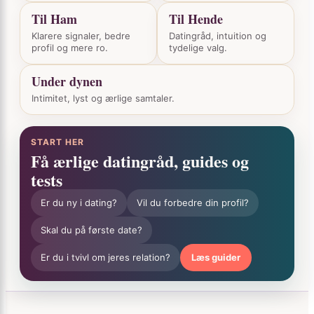
Til Ham
Til Hende
Klarere signaler, bedre
Datingråd, intuition og
profil og mere ro.
tydelige valg.
Under dynen
Intimitet, lyst og ærlige samtaler.
START HER
Få ærlige datingråd, guides og
tests
Er du ny i dating?
Vil du forbedre din profil?
Skal du på første date?
Er du i tvivl om jeres relation?
Læs guider