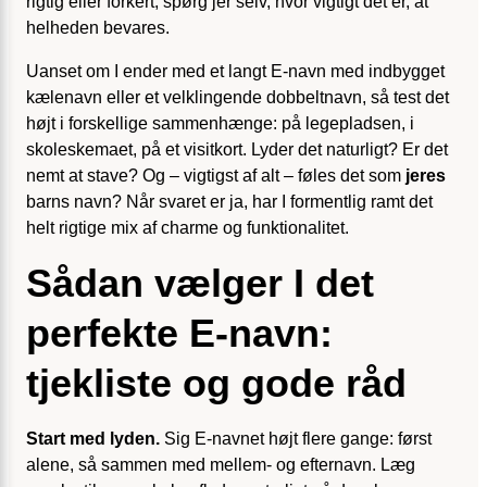
rigtig eller forkert; spørg jer selv, hvor vigtigt det er, at
helheden bevares.
Uanset om I ender med et langt E-navn med indbygget
kælenavn eller et velklingende dobbeltnavn, så test det
højt i forskellige sammenhænge: på legepladsen, i
skoleskemaet, på et visitkort. Lyder det naturligt? Er det
nemt at stave? Og – vigtigst af alt – føles det som
jeres
barns navn? Når svaret er ja, har I formentlig ramt det
helt rigtige mix af charme og funktionalitet.
Sådan vælger I det
perfekte E-navn:
tjekliste og gode råd
Start med lyden.
Sig E-navnet højt flere gange: først
alene, så sammen med mellem- og efternavn. Læg