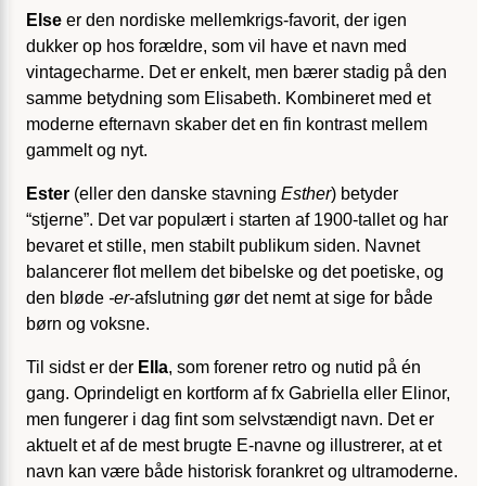
Else
er den nordiske mellemkrigs-favorit, der igen
dukker op hos forældre, som vil have et navn med
vintagecharme. Det er enkelt, men bærer stadig på den
samme betydning som Elisabeth. Kombineret med et
moderne efternavn skaber det en fin kontrast mellem
gammelt og nyt.
Ester
(eller den danske stavning
Esther
) betyder
“stjerne”. Det var populært i starten af 1900-tallet og har
bevaret et stille, men stabilt publikum siden. Navnet
balancerer flot mellem det bibelske og det poetiske, og
den bløde
-er
-afslutning gør det nemt at sige for både
børn og voksne.
Til sidst er der
Ella
, som forener retro og nutid på én
gang. Oprindeligt en kortform af fx Gabriella eller Elinor,
men fungerer i dag fint som selvstændigt navn. Det er
aktuelt et af de mest brugte E-navne og illustrerer, at et
navn kan være både historisk forankret og ultramoderne.