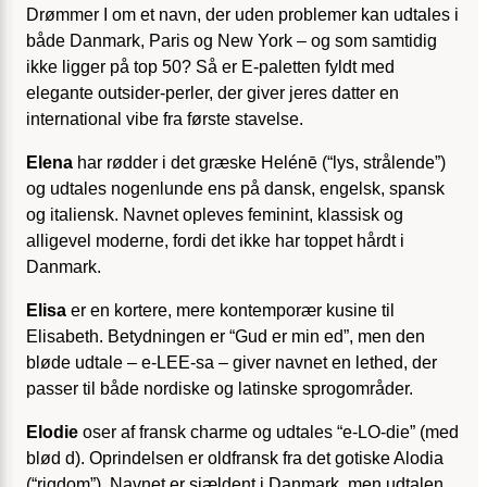
Drømmer I om et navn, der uden problemer kan udtales i
både Danmark, Paris og New York – og som samtidig
ikke ligger på top 50? Så er E-paletten fyldt med
elegante outsider-perler, der giver jeres datter en
international vibe fra første stavelse.
Elena
har rødder i det græske Helénē (“lys, strålende”)
og udtales nogenlunde ens på dansk, engelsk, spansk
og italiensk. Navnet opleves feminint, klassisk og
alligevel moderne, fordi det ikke har toppet hårdt i
Danmark.
Elisa
er en kortere, mere kontemporær kusine til
Elisabeth. Betydningen er “Gud er min ed”, men den
bløde udtale – e-LEE-sa – giver navnet en lethed, der
passer til både nordiske og latinske sprogområder.
Elodie
oser af fransk charme og udtales “e-LO-die” (med
blød d). Oprindelsen er oldfransk fra det gotiske Alodia
(“rigdom”). Navnet er sjældent i Danmark, men udtalen