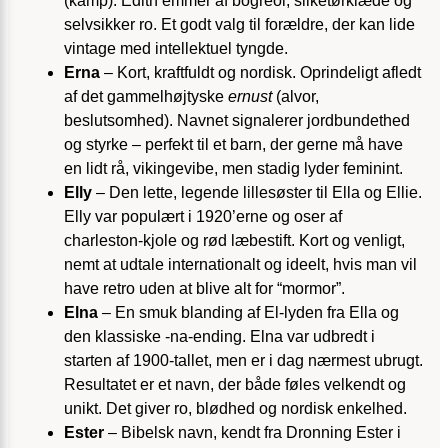
(kamp). Edith emmer af bogreol, silketørklæde og
selvsikker ro. Et godt valg til forældre, der kan lide
vintage med intellektuel tyngde.
Erna
– Kort, kraftfuldt og nordisk. Oprindeligt afledt
af det gammelhøjtyske
ernust
(alvor,
beslutsomhed). Navnet signalerer jordbundethed
og styrke – perfekt til et barn, der gerne må have
en lidt rå, vikingevibe, men stadig lyder feminint.
Elly
– Den lette, legende lillesøster til Ella og Ellie.
Elly var populært i 1920’erne og oser af
charleston-kjole og rød læbestift. Kort og venligt,
nemt at udtale internationalt og ideelt, hvis man vil
have retro uden at blive alt for “mormor”.
Elna
– En smuk blanding af El-lyden fra Ella og
den klassiske -na-ending. Elna var udbredt i
starten af 1900-tallet, men er i dag nærmest ubrugt.
Resultatet er et navn, der både føles velkendt og
unikt. Det giver ro, blødhed og nordisk enkelhed.
Ester
– Bibelsk navn, kendt fra Dronning Ester i