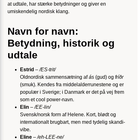
at udtale, har stærke betydninger og giver en
umiskendelig nordisk klang.
Navn for navn:
Betydning, historik og
udtale
Estrid
–
/ES-trit/
Oldnordisk sammensætning af
ás
(gud) og
fríðr
(smuk). Kendes fra middelalder­runestene og er
populær i Sverige; i Danmark er det på vej frem
som et cool power-navn.
Elin
–
/EE-lin/
Svensk/norsk form af Helene. Kort, blødt og
internationalt brugbart, men med tydelig skandi-
vibe.
Eline
–
/eh-LEE-ne/