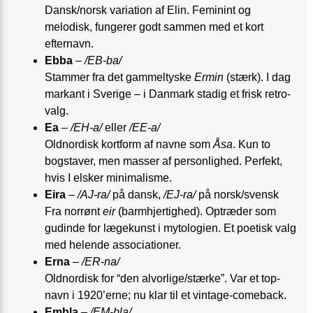
Dansk/norsk variation af Elin. Feminint og
melodisk, fungerer godt sammen med et kort
efternavn.
Ebba
–
/EB-ba/
Stammer fra det gammeltyske
Ermin
(stærk). I dag
markant i Sverige – i Danmark stadig et frisk retro-
valg.
Ea
–
/EH-a/
eller
/EE-a/
Oldnordisk kortform af navne som
Åsa
. Kun to
bogstaver, men masser af personlighed. Perfekt,
hvis I elsker minimalisme.
Eira
–
/AJ-ra/
på dansk,
/EJ-ra/
på norsk/svensk
Fra norrønt
eir
(barmhjertighed). Optræder som
gudinde for lægekunst i mytologien. Et poetisk valg
med helende associationer.
Erna
–
/ER-na/
Oldnordisk for “den alvorlige/stærke”. Var et top-
navn i 1920’erne; nu klar til et vintage-comeback.
Embla
–
/EM-bla/