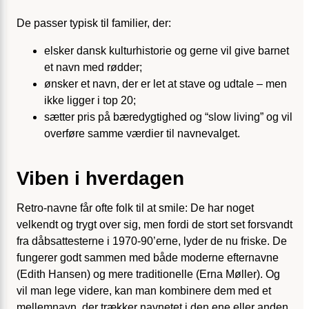
De passer typisk til familier, der:
elsker dansk kulturhistorie og gerne vil give barnet
et navn med rødder;
ønsker et navn, der er let at stave og udtale – men
ikke ligger i top 20;
sætter pris på bæredygtighed og “slow living” og vil
overføre samme værdier til navnevalget.
Viben i hverdagen
Retro-navne får ofte folk til at smile: De har noget
velkendt og trygt over sig, men fordi de stort set forsvandt
fra dåbsattesterne i 1970-90’erne, lyder de nu friske. De
fungerer godt sammen med både moderne efternavne
(Edith Hansen) og mere traditionelle (Erna Møller). Og
vil man lege videre, kan man kombinere dem med et
mellemnavn, der trækker navnetet i den ene eller anden