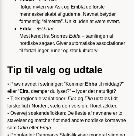
Ifølge myten var Ask og Embla de første
mennesker skabt af guderne. Navnet betyder
formentlig “elmetræ”. Unikt uden at være svært.
Edda
–
/ED-da/
Mest kendt fra Snorres
Edda
– samlingen af
nordiske sagaer. Giver automatiske associationer
til fortællinger, runer og stor kulturarv.
Tip til valg og udtale
• Prøv navnet i sætninger: “Kommer
Ebba
til middag?”
eller “
Eira
, dæmper du lyset?” – lyder det naturligt?
• Tjek regionale variationer:
Eira
og
Elin
udtales lidt
forskelligt i Norden; vælg den version, I foretrækker.
• Overvej søskendeflokken: De fleste af navnene er to
stavelser og matcher flot med andre nordiske kortnavne
som
Odin
eller
Freja
.
• Popularitet: Danmarks Statistik viser moderat stigning