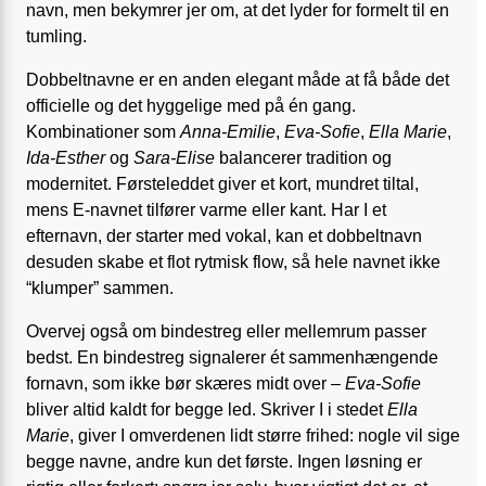
navn, men bekymrer jer om, at det lyder for formelt til en
tumling.
Dobbeltnavne er en anden elegant måde at få både det
officielle og det hyggelige med på én gang.
Kombinationer som
Anna-Emilie
,
Eva-Sofie
,
Ella Marie
,
Ida-Esther
og
Sara-Elise
balancerer tradition og
modernitet. Førsteleddet giver et kort, mundret tiltal,
mens E-navnet tilfører varme eller kant. Har I et
efternavn, der starter med vokal, kan et dobbeltnavn
desuden skabe et flot rytmisk flow, så hele navnet ikke
“klumper” sammen.
Overvej også om bindestreg eller mellemrum passer
bedst. En bindestreg signalerer ét sammenhængende
fornavn, som ikke bør skæres midt over –
Eva-Sofie
bliver altid kaldt for begge led. Skriver I i stedet
Ella
Marie
, giver I omverdenen lidt større frihed: nogle vil sige
begge navne, andre kun det første. Ingen løsning er