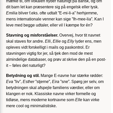
mærke til, om vokalen flyder naturligt på dansk, og om
dit barn let kan præsentere sig på engelsk eller tysk.
Emilia
bliver f.eks. ofte udtalt ”E-mi-li-a” herhjemme,
mens internationale venner kan sige ”Ih-mee-lia”. Kan I
leve med begge udtaler, eller vil I kæmpe for én?
Stavning og misforståelser.
Overvej, hvor tit navnet
skal staves for andre.
Elli
,
Ellie
og
Elly
lyder ens, men
opleves vidt forskelligt i mails og paskontrol. Er
stavningen vigtig for jer, så tjek den mod de mest
almindelige databaser, og prøv at skrive den på en post-
it – føles det naturligt?
Betydning og stil.
Mange E-navne har stærke rødder:
Eva
”liv”,
Esther
”stjerne”,
Eira
”sne”. Spørg jer selv, om
betydningen skal afspejle familiens værdier, eller om
klangen er nok. Klassiske navne virker formelle og
tidløse, mens moderne kortnavne som
Elle
kan virke
mere cool og minimalistiske.