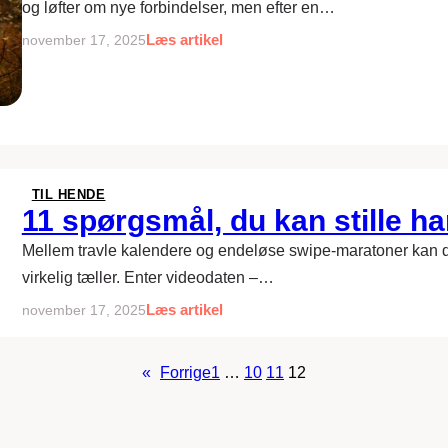
og løfter om nye forbindelser, men efter en…
Læs artikel
november 17, 2025
TIL HENDE
11 spørgsmål, du kan stille h
Mellem travle kalendere og endeløse swipe-maratoner kan det
virkelig tæller. Enter videodaten –…
Læs artikel
november 17, 2025
«
Forrige
1
…
10
11
12