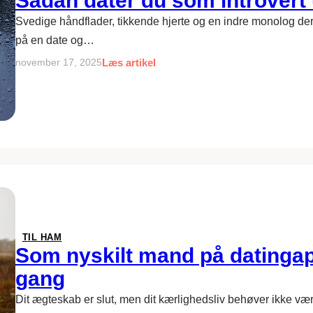
Sådan dater du som introvert
Svedige håndflader, tikkende hjerte og en indre monolog der 
på en date og…
Læs artikel
november 17, 2025
TIL HAM
Som nyskilt mand på datinga
gang
Dit ægteskab er slut, men dit kærlighedsliv behøver ikke v