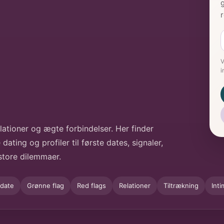
g
V
i
ationer og ægte forbindelser. Her finder
dating og profiler til første dates, signaler,
store dilemmaer.
 date
Grønne flag
Red flags
Relationer
Tiltrækning
Inti