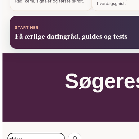
Råd, kemi, signaler og første skridt.
hverdagsgnist.
START HER
Få ærlige datingråd, guides og tests
Søgeres
Søg