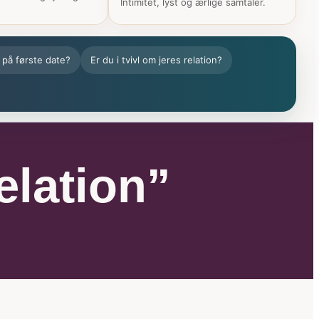
Intimitet, lyst og ærlige samtaler.
 på første date?
Er du i tvivl om jeres relation?
elation”