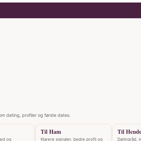
m dating, profiler og første dates.
Til Ham
Til Hend
hed og
Klarere signaler, bedre profil og
Datingråd, i