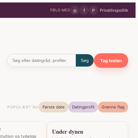
◎
f
P
Privatlivspolitik
FØLG MED
Tag testen
Søg
Første date
Datingprofil
Grønne flag
POPULÆRT NU
e
Under dynen
ntuition og tydelige