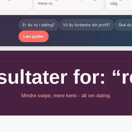
mere ro.
valg.
Er du ny i dating?
Vil du forbedre din profil?
Skal du
Læs guider
ultater for: “r
Mindre swipe, mere kemi - alt om dating.