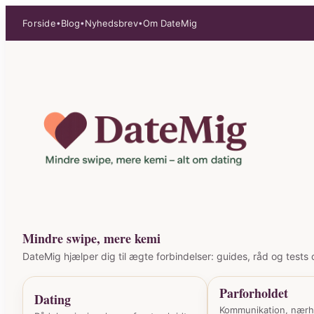
Spring
Forside
Blog
Nyhedsbrev
Om DateMig
•
•
•
til
indhold
Mindre swipe, mere kemi
DateMig hjælper dig til ægte forbindelser: guides, råd og tests o
Parforholdet
Dating
Kommunikation, nær