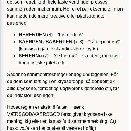
det som regel, fordi hele faste vendinger presses
sammen uden mellemrum. Her er et par eksempler, man
kan møde i de mere kreative eller plads­trængte
puslerier:
HERERDEN
(8) – “her er den!”
SÅERPEN
/
SAAERPEN
(7-8) – “så er pennen!”
(klassisk i gamle skandinaviske kryds)
SEHERNu
(7) – “se her nu!” – sjældent, men set i
humoristiske julehæfter
Sådanne sammentrækninger er dog undtagelsen. Får
du dem som forslag i en krydsord­app, så dobbelttjek
altid krydsene, temaet og udgiverens generelle stil, før
du indtaster løsningen.
Hovedreglen er altså: 8 felter → tænk
VÆRSGOD/VAERSGOD først; giver krydsene ikke
mening, kig efter en fantasifuld sammentrækning. Og
husk:
voilà
kan i ét puslespil være et høfligt