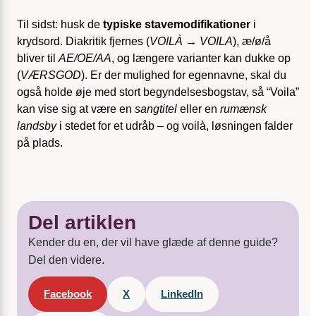
Til sidst: husk de
typiske stavemodifikationer
i
krydsord. Diakritik fjernes (
VOILÀ → VOILA
), æ/ø/å
bliver til
AE/OE/AA
, og længere varianter kan dukke op
(
VÆRSGOD
). Er der mulighed for egennavne, skal du
også holde øje med stort begyndelsesbogstav, så “Voila”
kan vise sig at være en
sangtitel
eller en
rumænsk
landsby
i stedet for et udråb – og voilà, løsningen falder
på plads.
Del artiklen
Kender du en, der vil have glæde af denne guide?
Del den videre.
Facebook
X
LinkedIn