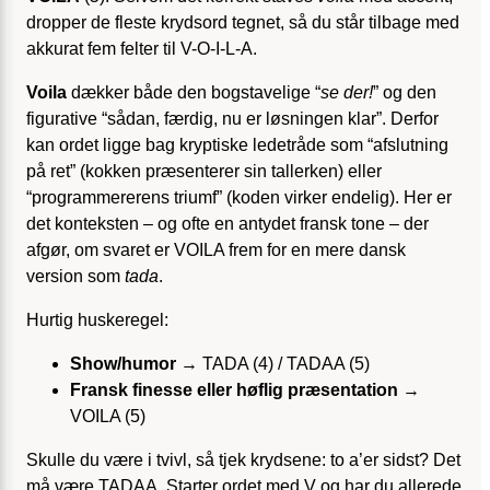
dropper de fleste krydsord tegnet, så du står tilbage med
akkurat fem felter til V-O-I-L-A.
Voila
dækker både den bogstavelige “
se der!
” og den
figurative “sådan, færdig, nu er løsningen klar”. Derfor
kan ordet ligge bag kryptiske ledetråde som “afslutning
på ret” (kokken præsenterer sin tallerken) eller
“programmererens triumf” (koden virker endelig). Her er
det konteksten – og ofte en antydet fransk tone – der
afgør, om svaret er VOILA frem for en mere dansk
version som
tada
.
Hurtig huskeregel:
Show/humor
→ TADA (4) / TADAA (5)
Fransk finesse eller høflig præsentation
→
VOILA (5)
Skulle du være i tvivl, så tjek krydsene: to a’er sidst? Det
må være TADAA. Starter ordet med V og har du allerede