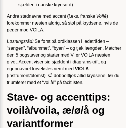
sjælden i danske krydsord).
Andre stednavne med accent (f.eks. franske
Voilé
)
forekommer næsten aldrig, så stol på krydsene, hvis de
peger mod VOILA.
Løsningsråd:
Se først på ordklassen i ledetråden –
“sangen”, “albummet”, “byen” – og tjek længden. Matcher
den 5 bogstaver og starter med V, er VOILA næsten
givet. Accent viser sig sjældent i diagramskrift, og
egennavnet forveksles nemt med
VIOLA
(instrument/blomst), så dobbelttjek altid krydsene, før du
triumferer med et “voilà!” på facitlisten.
Stave- og accenttips:
voilà/voila, æ/ø/å og
variantformer