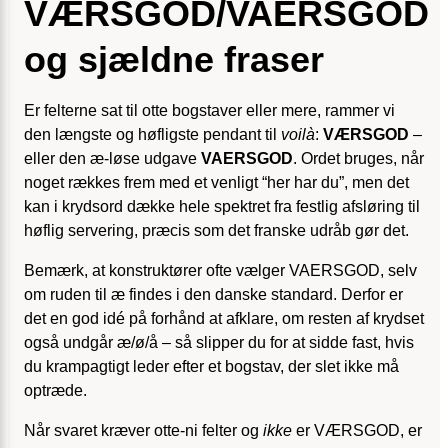
VÆRSGOD/VAERSGOD
og sjældne fraser
Er felterne sat til otte bogstaver eller mere, rammer vi
den længste og høfligste pendant til
voilà
:
VÆRSGOD
–
eller den æ-løse udgave
VAERSGOD
. Ordet bruges, når
noget rækkes frem med et venligt “her har du”, men det
kan i krydsord dække hele spektret fra festlig afsløring til
høflig servering, præcis som det franske udråb gør det.
Bemærk, at konstruktører ofte vælger VAERSGOD, selv
om ruden til æ findes i den danske standard. Derfor er
det en god idé på forhånd at afklare, om resten af krydset
også undgår æ/ø/å – så slipper du for at sidde fast, hvis
du krampagtigt leder efter et bogstav, der slet ikke må
optræde.
Når svaret kræver otte-ni felter og
ikke
er VÆRSGOD, er