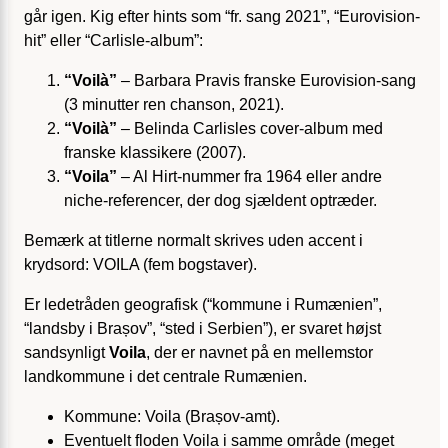
går igen. Kig efter hints som “fr. sang 2021”, “Eurovision-
hit” eller “Carlisle-album”:
“Voilà”
– Barbara Pravis franske Eurovision-sang
(3 minutter ren chanson, 2021).
“Voilà”
– Belinda Carlisles cover-album med
franske klassikere (2007).
“Voila”
– Al Hirt-nummer fra 1964 eller andre
niche-referencer, der dog sjældent optræder.
Bemærk at titlerne normalt skrives uden accent i
krydsord: VOILA (fem bogstaver).
Er ledetråden geografisk (“kommune i Rumænien”,
“landsby i Brașov”, “sted i Serbien”), er svaret højst
sandsynligt
Voila
, der er navnet på en mellemstor
landkommune i det centrale Rumænien.
Kommune: Voila (Brașov-amt).
Eventuelt floden Voila i samme område (meget