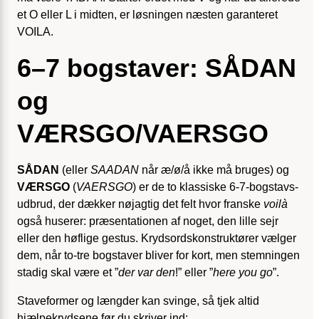
et O eller L i midten, er løsningen næsten garanteret
VOILA.
6–7 bogstaver: SÅDAN
og
VÆRSGO/VAERSGO
SÅDAN
(eller
SAADAN
når æ/ø/å ikke må bruges) og
VÆRSGO
(
VAERSGO
) er de to klassiske 6-7-bogstavs­
udbrud, der dækker nøjagtig det felt hvor franske
voilà
også huserer: præsentationen af noget, den lille sejr
eller den høflige gestus. Krydsordskonstruktører vælger
dem, når to-tre bogstaver bliver for kort, men stemningen
stadig skal være et ”
der var den
!” eller ”
here you go
”.
Staveformer og længder kan svinge, så tjek altid
hjælpekrydsene før du skriver ind: