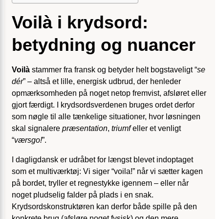
Voilà i krydsord:
betydning og nuancer
Voilà
stammer fra fransk og betyder helt bogstaveligt “
se
dér
” – altså et lille, energisk udbrud, der henleder
opmærksomheden på noget netop fremvist, afsløret eller
gjort færdigt. I krydsordsverdenen bruges ordet derfor
som nøgle til alle tænkelige situationer, hvor løsningen
skal signalere
præsentation
,
triumf
eller et venligt
“
værsgo!
”.
I dagligdansk er udråbet for længst blevet indoptaget
som et multiværktøj: Vi siger “voila!” når vi sætter kagen
på bordet, tryller et regnestykke igennem – eller når
noget pludselig falder på plads i en snak.
Krydsordskonstruktøren kan derfor både spille på den
konkrete brug (afsløre noget fysisk) og den mere