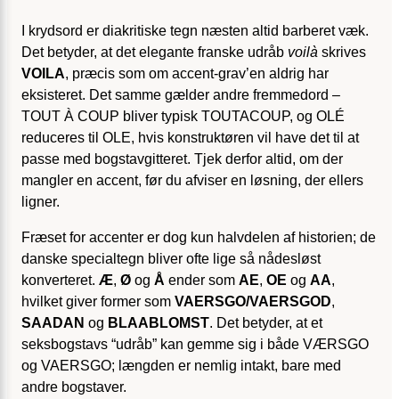
I krydsord er diakritiske tegn næsten altid barberet væk.
Det betyder, at det elegante franske udråb
voilà
skrives
VOILA
, præcis som om accent-grav’en aldrig har
eksisteret. Det samme gælder andre fremmedord –
TOUT À COUP bliver typisk TOUTACOUP, og OLÉ
reduceres til OLE, hvis konstruktøren vil have det til at
passe med bogstavgitteret. Tjek derfor altid, om der
mangler en accent, før du afviser en løsning, der ellers
ligner.
Fræset for accenter er dog kun halvdelen af historien; de
danske specialtegn bliver ofte lige så nådesløst
konverteret.
Æ
,
Ø
og
Å
ender som
AE
,
OE
og
AA
,
hvilket giver former som
VAERSGO/VAERSGOD
,
SAADAN
og
BLAABLOMST
. Det betyder, at et
seksbogstavs “udråb” kan gemme sig i både VÆRSGO
og VAERSGO; længden er nemlig intakt, bare med
andre bogstaver.