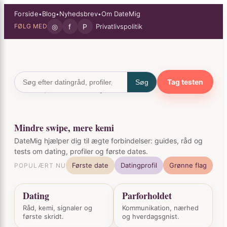
Spring
×
Forside
Blog
Nyhedsbrev
Om DateMig
•
•
•
til
◎
f
P
Privatlivspolitik
FØLG MED
indhold
Tag testen
Søg
Mindre swipe, mere kemi
DateMig hjælper dig til ægte forbindelser: guides, råd og
tests om dating, profiler og første dates.
Første date
Datingprofil
Grønne flag
POPULÆRT NU
Dating
Parforholdet
Råd, kemi, signaler og
Kommunikation, nærhed
første skridt.
og hverdagsgnist.