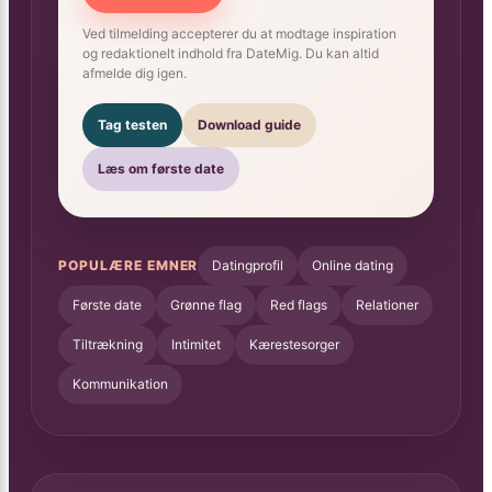
Ved tilmelding accepterer du at modtage inspiration
og redaktionelt indhold fra DateMig. Du kan altid
afmelde dig igen.
Tag testen
Download guide
Læs om første date
POPULÆRE EMNER
Datingprofil
Online dating
Første date
Grønne flag
Red flags
Relationer
Tiltrækning
Intimitet
Kærestesorger
Kommunikation