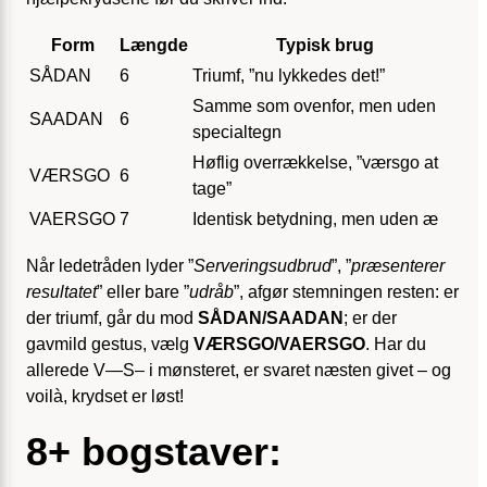
Form
Længde
Typisk brug
SÅDAN
6
Triumf, ”nu lykkedes det!”
Samme som ovenfor, men uden
SAADAN
6
specialtegn
Høflig overrækkelse, ”værsgo at
VÆRSGO
6
tage”
VAERSGO
7
Identisk betydning, men uden æ
Når ledetråden lyder ”
Serveringsudbrud
”, ”
præsenterer
resultatet
” eller bare ”
udråb
”, afgør stemningen resten: er
der triumf, går du mod
SÅDAN/SAADAN
; er der
gavmild gestus, vælg
VÆRSGO/VAERSGO
. Har du
allerede V—S– i mønsteret, er svaret næsten givet – og
voilà, krydset er løst!
8+ bogstaver: