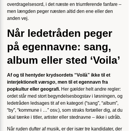
overdragelses­ord, i det næste en triumferende fanfare –
men længden peger næsten altid den ene eller den
anden vej.
Når ledetråden peger
på egennavne: sang,
album eller sted ‘Voila’
Af og til hentyder krydsordets “Voilà” ikke til et
interjektionelt
værsgo
, men til et egennavn fra
popkultur eller geografi.
Her gælder helt andre regler:
ordet står med stort begyndelsesbogstav i løsningen, og
ledetråden ledsages tit af en kategori (“sang”, “album”,
“by”, “kommune i …” osv.), som straks fortæller dig, at du
skal tænke i titler, artister eller stednavne – ikke i udråb.
Når ruden dufter af musik, er der især tre kandidater, der