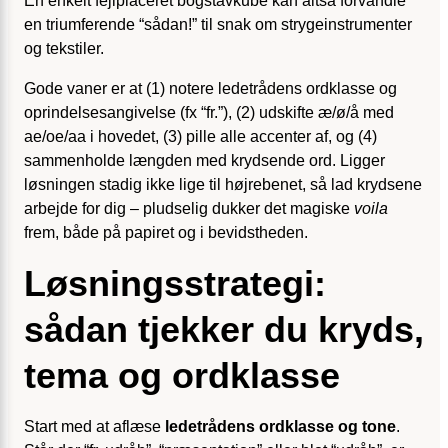
En enkelt fejlplaceret bogstavkube kan altså forvandle
en triumferende “sådan!” til snak om strygeinstrumenter
og tekstiler.
Gode vaner er at (1) notere ledetrådens ordklasse og
oprindelses­angivelse (fx “fr.”), (2) udskifte æ/ø/å med
ae/oe/aa i hovedet, (3) pille alle accenter af, og (4)
sammenholde længden med krydsende ord. Ligger
løsningen stadig ikke lige til højrebenet, så lad krydsene
arbejde for dig – pludselig dukker det magiske
voila
frem, både på papiret og i bevidstheden.
Løsningsstrategi:
sådan tjekker du kryds,
tema og ordklasse
Start med at aflæse
ledetrådens ordklasse og tone
.