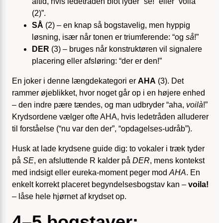
altid, hvis ledetråden blot lyder “se!” eller “voila
(2)”.
SÅ
(2) – en knap så bogstavelig, men hyppig
løsning, især når tonen er triumferende: “og
så
!”
DER
(3) – bruges når konstruktøren vil signalere
placering eller afsløring: “der er den!”
En joker i denne længdekategori er
AHA
(3). Det
rammer øjeblikket, hvor noget går op i en højere enhed
– den indre pære tændes, og man udbryder “aha,
voilà
!”
Krydsordene vælger ofte AHA, hvis ledetråden alluderer
til forståelse (“nu var den der”, “opdagelses-udråb”).
Husk at lade krydsene guide dig: to vokaler i træk tyder
på
SE
, en afsluttende R kalder på
DER
, mens kontekst
med indsigt eller eureka-moment peger mod
AHA
. En
enkelt korrekt placeret begyndelsesbogstav kan –
voila!
– låse hele hjørnet af krydset op.
4–5 bogstaver: