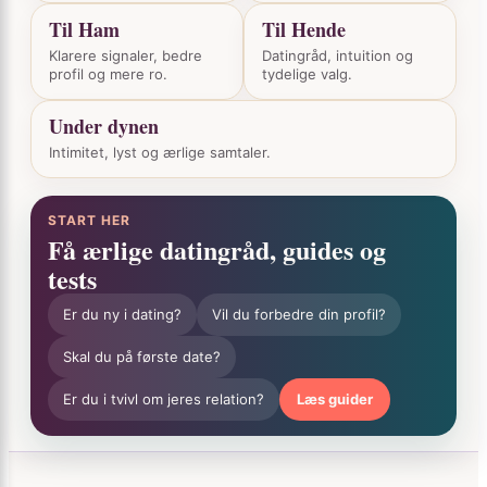
Til Ham
Til Hende
Klarere signaler, bedre
Datingråd, intuition og
profil og mere ro.
tydelige valg.
Under dynen
Intimitet, lyst og ærlige samtaler.
START HER
Få ærlige datingråd, guides og
tests
Er du ny i dating?
Vil du forbedre din profil?
Skal du på første date?
Er du i tvivl om jeres relation?
Læs guider