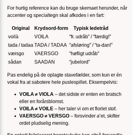
For hurtig reference kan du bruge skemaet herunder, når
accenter og specialtegn skal afkodes i en fart:
Original
Krydsord-form
Typisk ledetråd
voilà
VOILA
“fr. udråb” / “færdig!”
tada / tadaa
TADA / TADAA
“afsløring” / “ta-dan!”
værsgo
VAERSGO
“høfligt udråb”
sådan
SAADAN
“jubelord”
Pas endelig på de oplagte stavefælder, som kun er én
vokal fra at sabotere hele puslespillet. Eksempelvis:
VOILA ≠ VIOLA
– det sidste er enten en bratsch
eller en forårsblomst.
VOILA ≠ VOILE
– her taler vi om et florlet stof.
VAERSGO ≠ VERSGO
– forsvinder
a
’et, skifter
ordet pludselig mening.