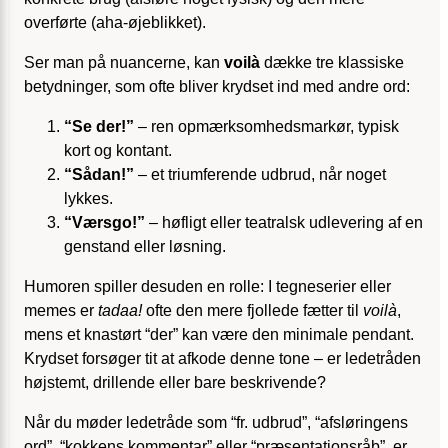
overførte (aha-øjeblikket).
Ser man på nuancerne, kan
voilà
dække tre klassiske
betydninger, som ofte bliver krydset ind med andre ord:
“Se der!”
– ren opmærksomhedsmarkør, typisk
kort og kontant.
“Sådan!”
– et triumferende udbrud, når noget
lykkes.
“Værsgo!”
– høfligt eller teatralsk udlevering af en
genstand eller løsning.
Humoren spiller desuden en rolle: I tegneserier eller
memes er
tadaa!
ofte den mere fjollede fætter til
voilà
,
mens et knastørt “der” kan være den minimale pendant.
Krydset forsøger tit at afkode denne tone – er ledetråden
højstemt, drillende eller bare beskrivende?
Når du møder ledetråde som “fr. udbrud”, “afsløringens
ord”, “kokkens kommentar” eller “præsentationsråb”, er