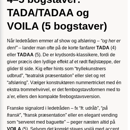
TADA/TADAA og
VOILA (5 bogstaver)
Når ledetråden emmer af show og afsløring –
“og her er
den!”
– lander man ofte på de korte fanfarer
TADA
(4)
eller
TADAA
(5). De er krydsords-klassikere, fordi de
giver præcis den lydlige effekt af et rødt fløjlstæppe, der
glider til side. Kig efter hints som “tryllekunstners
udbrud”, “teatralsk præsentation” eller slet og ret
“afsløring”. Vælger konstruktøren nummertricket med én
ekstra trommehvirvel, er det fembogstavsformen med to
a’er, ellers den kompakte firebogstavsversion.
Franske signalord i ledetråden – fx “
fr.
udråb”, “
på
fransk
”, “fransk præsentation” eller en elegant vending
som “serveret med baguette” – peger næsten altid på
VOILA
(5). Selvom det korrekt staves
voilà
med accent,