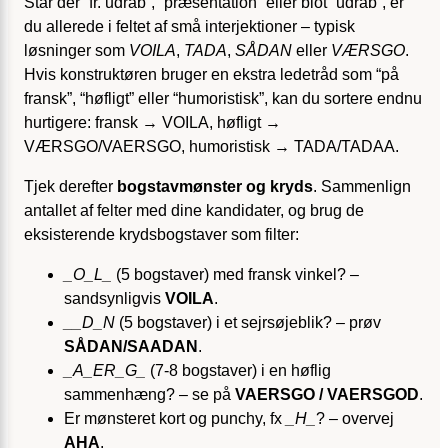
Står der “fr. udråb”, “præsentation” eller blot “udråb”, er
du allerede i feltet af små interjektioner – typisk
løsninger som
VOILA
,
TADA
,
SÅDAN
eller
VÆRSGO
.
Hvis konstruktøren bruger en ekstra ledetråd som “på
fransk”, “høfligt” eller “humoristisk”, kan du sortere endnu
hurtigere: fransk → VOILA, høfligt →
VÆRSGO/VAERSGO, humoristisk → TADA/TADAA.
Tjek derefter
bogstavmønster og kryds
. Sammenlign
antallet af felter med dine kandidater, og brug de
eksisterende krydsbogstaver som filter:
_O_L_
(5 bogstaver) med fransk vinkel? –
sandsynligvis
VOILA
.
__D_N
(5 bogstaver) i et sejrsøjeblik? – prøv
SÅDAN/SAADAN
.
_A_ER_G_
(7-8 bogstaver) i en høflig
sammenhæng? – se på
VAERSGO / VAERSGOD
.
Er mønsteret kort og punchy, fx
_H_
? – overvej
AHA
.