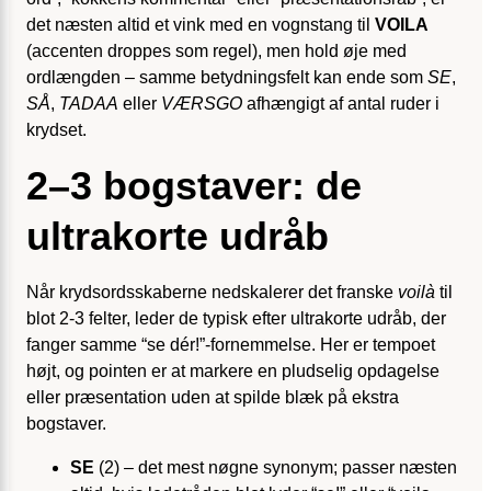
det næsten altid et vink med en vognstang til
VOILA
(accenten droppes som regel), men hold øje med
ordlængden – samme betydningsfelt kan ende som
SE
,
SÅ
,
TADAA
eller
VÆRSGO
afhængigt af antal ruder i
krydset.
2–3 bogstaver: de
ultrakorte udråb
Når krydsordsskaberne nedskalerer det franske
voilà
til
blot 2-3 felter, leder de typisk efter ultrakorte udråb, der
fanger samme “se dér!”-fornemmelse. Her er tempoet
højt, og pointen er at markere en pludselig opdagelse
eller præsentation uden at spilde blæk på ekstra
bogstaver.
SE
(2) – det mest nøgne synony­m; passer næsten