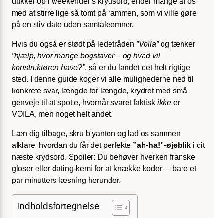
dukker op i weekendens krydsord, ender mange af os
med at stirre lige så tomt på rammen, som vi ville gøre
på en stiv date uden samtaleemner.
Hvis du også er stødt på ledetråden
”Voila”
og tænker
”hjælp, hvor mange bogstaver – og hvad vil
konstruktøren have?”
, så er du landet det helt rigtige
sted. I denne guide koger vi alle mulighederne ned til
konkrete svar, længde for længde, krydret med små
genveje til at spotte, hvornår svaret faktisk
ikke
er
VOILA, men noget helt andet.
Læn dig tilbage, skru blyanten og lad os sammen
afklare, hvordan du får det perfekte
”ah-ha!”-øjeblik
i dit
næste krydsord. Spoiler: Du behøver hverken franske
gloser eller dating-kemi for at knække koden – bare et
par minutters læsning herunder.
Indholdsfortegnelse