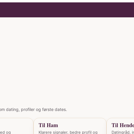
m dating, profiler og første dates.
Til Ham
Til Hend
hed og
Klarere signaler, bedre profil og
Datingråd, i