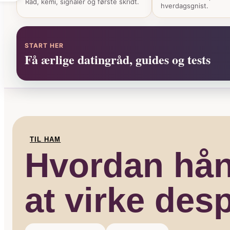
Råd, kemi, signaler og første skridt.
hverdagsgnist.
START HER
Få ærlige datingråd, guides og tests
TIL HAM
Hvordan hån
at virke des