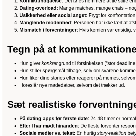
Konfliktundgåelse:
Det føles nemmere at tie stille end
Dating-overload:
Mange matches, mange chats – nog
Usikkerhed eller social angst:
Frygt for konfrontation 
Manglende modenhed:
Personen har ikke lært at afs
Mismatch i forventninger:
Hvis kemien var ensidig, væ
Tegn på at kommunikatione
Hun giver
konkret
grund til forsinkelsen (“stor deadline
Hun stiller spørgsmål tilbage, selv om svarene kommer
Hun liker dine stories eller reagerer på memes, selvom
I foreslår nye mødedatoer, selvom det trækker ud.
Sæt realistiske forventninger
På dating-apps før første date:
24-48 timer er norma
Efter I har mødt hinanden:
De fleste forventer respons
Sociale medier vs. tekst:
En hurtig
story-reaktion
bety