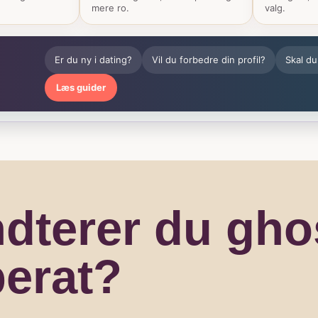
mere ro.
valg.
Er du ny i dating?
Vil du forbedre din profil?
Skal du
Læs guider
dterer du gho
perat?