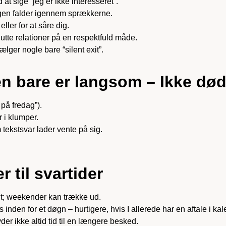
 at sige “jeg er ikke interesseret”.
en falder igennem sprækkerne.
eller for at såre dig.
lutte relationer på en respektfuld måde.
lger nogle bare “silent exit”.
n bare er langsom – Ikke dø
 på fredag”).
 i klumper.
 tekstsvar lader vente på sig.
 til svartider
lt; weekender kan trække ud.
 inden for et døgn – hurtigere, hvis I allerede har en aftale i ka
der ikke altid tid til en længere besked.