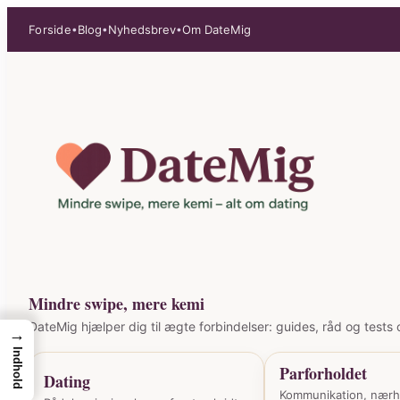
Spring
Forside
Blog
Nyhedsbrev
Om DateMig
•
•
•
til
indhold
Mindre swipe, mere kemi
DateMig hjælper dig til ægte forbindelser: guides, råd og tests o
→
Indhold
Parforholdet
Dating
Kommunikation, nær