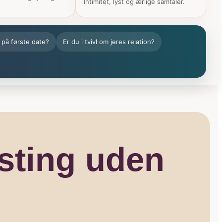
Intimitet, lyst og ærlige samtaler.
 på første date?
Er du i tvivl om jeres relation?
sting uden