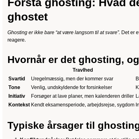
Forstå ghosting: Hvad det
ghostet
Ghosting er ikke bare “at være langsom til at svare”.
Det er e
reagere.
Hvornår er det ghosting, og
Travlhed
Svartid
Uregelmæssig, men der kommer svar
B
Tone
Venlig, undskyldende for forsinkelser
K
Initiativ
Forsøger at lave planer, men kalenderen driller
L
Kontekst
Kendt eksamensperiode, arbejdsrejse, sygdom
I
Typiske årsager til ghostin