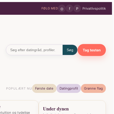
◎
f
P
Privatlivspolitik
FØLG MED
Tag testen
Søg
Første date
Datingprofil
Grønne flag
POPULÆRT NU
e
Under dynen
ntuition og tydelige