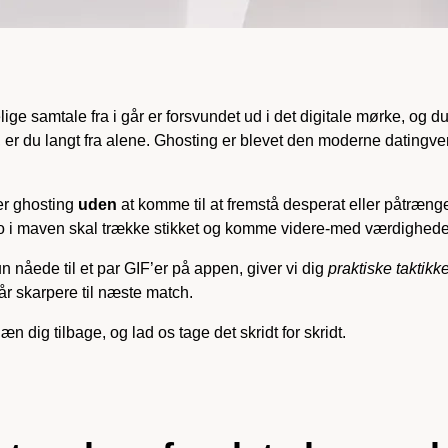
ge samtale fra i går er forsvundet ud i det digitale mørke, og d
 er du langt fra alene. Ghosting er blevet den moderne datingver
rer ghosting
uden
at komme til at fremstå desperat eller påtrænge
 ro i maven skal trække stikket og komme videre-med værdighede
un nåede til et par GIF’er på appen, giver vi dig
praktiske taktikk
tår skarpere til næste match.
æn dig tilbage, og lad os tage det skridt for skridt.