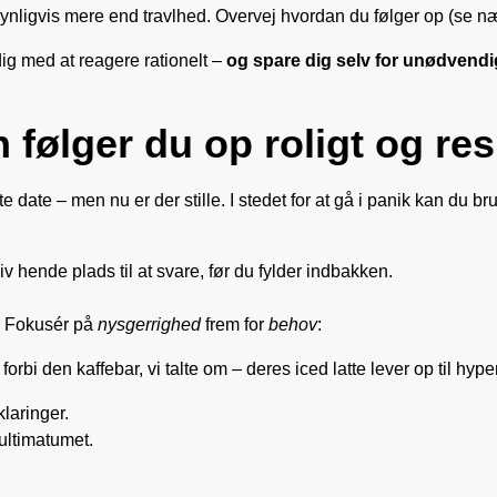
nligvis mere end travlhed. Overvej hvordan du følger op (se næs
dig med at reagere rationelt –
og spare dig selv for unødvendig
 følger du op roligt og res
date – men nu er der stille. I stedet for at gå i panik kan du br
 hende plads til at svare, før du fylder indbakken.
r. Fokusér på
nysgerrighed
frem for
behov
:
forbi den kaffebar, vi talte om – deres iced latte lever op til hyp
klaringer.
 ultimatumet.