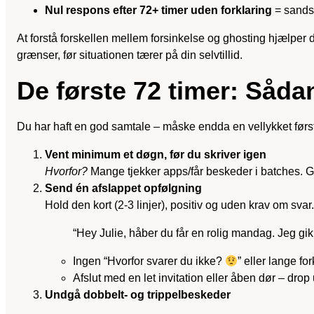
Nul respons efter 72+ timer uden forklaring
= sandsy
At forstå forskellen mellem forsinkelse og ghosting hjælper 
grænser, før situationen tærer på din selvtillid.
De første 72 timer: Sådan
Du har haft en god samtale – måske endda en vellykket første 
Vent minimum et døgn, før du skriver igen
Hvorfor?
Mange tjekker apps/får beskeder i batches. Giv
Send én afslappet opfølgning
Hold den kort (2-3 linjer), positiv og uden krav om sva
“Hey Julie, håber du får en rolig mandag. Jeg gik 
Ingen “Hvorfor svarer du ikke?
” eller lange for
Afslut med en let invitation eller åben dør – drop
Undgå dobbelt- og trippelbeskeder