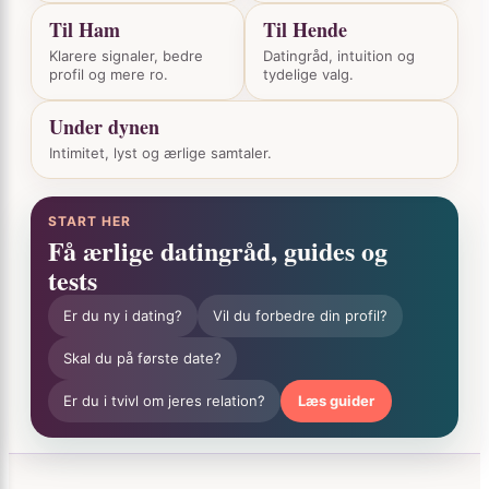
Til Ham
Til Hende
Klarere signaler, bedre
Datingråd, intuition og
profil og mere ro.
tydelige valg.
Under dynen
Intimitet, lyst og ærlige samtaler.
START HER
Få ærlige datingråd, guides og
tests
Er du ny i dating?
Vil du forbedre din profil?
Skal du på første date?
Er du i tvivl om jeres relation?
Læs guider