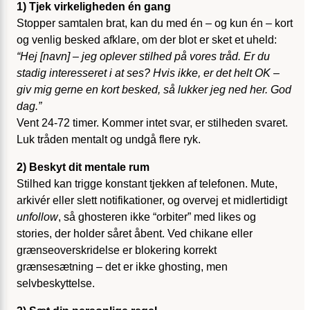
1) Tjek virkeligheden én gang
Stopper samtalen brat, kan du med én – og kun én – kort
og venlig besked afklare, om der blot er sket et uheld:
“Hej [navn] – jeg oplever stilhed på vores tråd. Er du
stadig interesseret i at ses? Hvis ikke, er det helt OK –
giv mig gerne en kort besked, så lukker jeg ned her. God
dag.”
Vent 24-72 timer. Kommer intet svar, er stilheden svaret.
Luk tråden mentalt og undgå flere ryk.
2) Beskyt dit mentale rum
Stilhed kan trigge konstant tjekken af telefonen. Mute,
arkivér eller slett notifikationer, og overvej et midlertidigt
unfollow
, så ghosteren ikke “orbiter” med likes og
stories, der holder såret åbent. Ved chikane eller
grænseoverskridelse er blokering korrekt
grænsesætning – det er ikke ghosting, men
selvbeskyttelse.