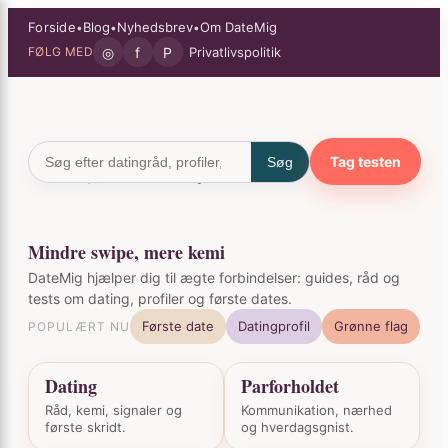
Spring
×
Forside
Blog
Nyhedsbrev
Om DateMig
•
•
•
til
◎
f
P
Privatlivspolitik
FØLG MED
indhold
Tag testen
Søg
Mindre swipe, mere kemi
DateMig hjælper dig til ægte forbindelser: guides, råd og
tests om dating, profiler og første dates.
Første date
Datingprofil
Grønne flag
POPULÆRT NU
Dating
Parforholdet
Råd, kemi, signaler og
Kommunikation, nærhed
første skridt.
og hverdagsgnist.