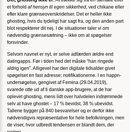
et forhold
af hensyn til egen sikkerhed
, ved chikane eller
efter klare grænseoverskridelser. Det er heller ikke
ghosting, hvis du tydeligt har sagt fra, og den anden part
blot respekterer dit nej. I de situationer taler vi om
nødvendig grænsesætning – ikke om at spøgelser
forsvinder.
Selvom navnet er nyt, er selve adfærden ældre end
datingapps. Før i tiden hed det måske “han ringede
aldrig igen”. Alligevel har den digitale tidsalder givet
spøgelset en fast adresse: notifikationerne. I en happn-
undersøgelse, gengivet af Femina (29.04.2019),
svarede otte ud af ti danske app-brugere, at de har
oplevet ghosting, mens lidt over halvdelen indrømmede
selv at have ghostet – 17 % bevidst, 38 % ubevidst.
Tallene bygger på 840 besvarelser og er derfor ikke
nødvendigvis repræsentative for hele befolkningen, men
de viser, hvor udbredt tendensen er blandt dem, der
swiper.