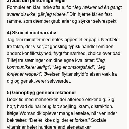
3) Sæt din personlige regel
Formuler en klar indre aftale, fx:
“Jeg rækker ud én gang;
svarer du ikke, går jeg videre.”
Din hjerne får en fast
ramme, som dæmper grublerier og styrker selvrespekt.
4) Skriv et modnarrativ
Tag fem minutter med notes-appen eller papir. Nedfæld
tre fakta, der viser, at ghosting typisk handler om den
anden: konfliktskyhed, frygt for nærhed, choice overload.
Tilføj tre sætninger om dine egne kvaliteter:
“Jeg
kommunikerer ærligt”, “Jeg er omsorgsfuld”, “Jeg
fortjener respekt”.
Øvelsen flytter skyldfølelsen væk fra
dig og genaktiverer selvværdet.
5) Genopbyg gennem relationer
Book tid med mennesker, der allerede elsker dig. Sig
højt, hvad du har brug for: spejling, kram, distraktion.
Ifølge Woman.dk oplever mange lettelse, når veninder
bekræfter: “Det er ikke dig, der er forkert.” Sociale
vitaminer heler hurtigere end alenetanker.