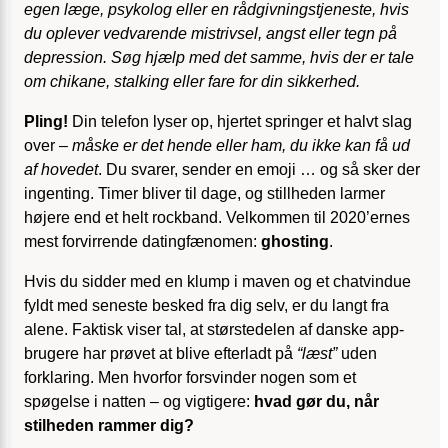
egen læge, psykolog eller en rådgivningstjeneste, hvis
du oplever vedvarende mistrivsel, angst eller tegn på
depression. Søg hjælp med det samme, hvis der er tale
om chikane, stalking eller fare for din sikkerhed.
Pling!
Din telefon lyser op, hjertet springer et halvt slag
over –
måske er det hende eller ham, du ikke kan få ud
af hovedet
. Du svarer, sender en emoji … og så sker der
ingenting. Timer bliver til dage, og stillheden larmer
højere end et helt rockband. Velkommen til 2020’ernes
mest forvirrende datingfænomen:
ghosting
.
Hvis du sidder med en klump i maven og et chatvindue
fyldt med seneste besked fra dig selv, er du langt fra
alene. Faktisk viser tal, at størstedelen af danske app-
brugere har prøvet at blive efterladt på
“læst”
uden
forklaring. Men hvorfor forsvinder nogen som et
spøgelse i natten – og vigtigere:
hvad gør du, når
stilheden rammer dig?