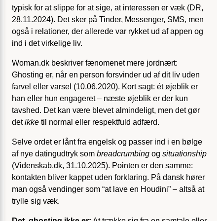
typisk for at slippe for at sige, at interessen er væk (DR,
28.11.2024). Det sker på Tinder, Messenger, SMS, men
også i relationer, der allerede var rykket ud af appen og
ind i det virkelige liv.
Woman.dk beskriver fænomenet mere jordnært:
Ghosting er, når en person forsvinder ud af dit liv uden
farvel eller varsel (10.06.2020). Kort sagt: ét øjeblik er
han eller hun engageret – næste øjeblik er der kun
tavshed. Det kan være blevet almindeligt, men det gør
det
ikke
til normal eller respektfuld adfærd.
Selve ordet er lånt fra engelsk og passer ind i en bølge
af nye datingudtryk som
breadcrumbing
og
situationship
(Videnskab.dk, 31.10.2025). Pointen er den samme:
kontakten bliver kappet uden forklaring. På dansk hører
man også vendinger som “at lave en Houdini” – altså at
trylle sig væk.
Det, ghosting ikke er:
At trække sig fra en samtale eller