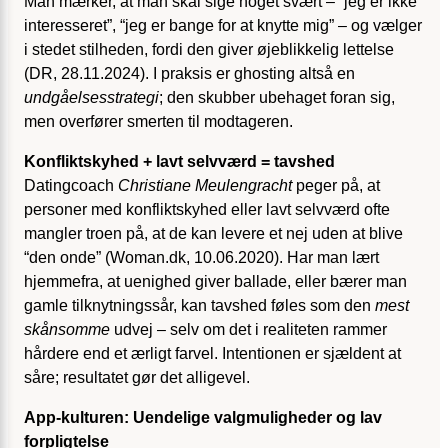
Man mærker, at man skal sige noget svært – “jeg er ikke
interesseret”, “jeg er bange for at knytte mig” – og vælger
i stedet stilheden, fordi den giver øjeblikkelig lettelse
(DR, 28.11.2024). I praksis er ghosting altså en
undgåelsesstrategi
; den skubber ubehaget foran sig,
men overfører smerten til modtageren.
Konfliktskyhed + lavt selvværd = tavshed
Datingcoach
Christiane Meulengracht
peger på, at
personer med konfliktskyhed eller lavt selvværd ofte
mangler troen på, at de kan levere et nej uden at blive
“den onde” (Woman.dk, 10.06.2020). Har man lært
hjemmefra, at uenighed giver ballade, eller bærer man
gamle tilknytningssår, kan tavshed føles som den
mest
skånsomme
udvej – selv om det i realiteten rammer
hårdere end et ærligt farvel. Intentionen er sjældent at
såre; resultatet gør det alligevel.
App-kulturen: Uendelige valgmuligheder og lav
forpligtelse