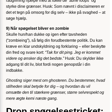
rådgivning hjælpe med at lukke de “åbne loops” og
styrke dine grænser. Husk: Som nævnt i disclaimeren er
det et tegn på omsorg for dig selv – ikke på svaghed – at
søge hjælp.
9) Når spøgelset bliver en zombie
Skulle hun/han dukke op igen efter tavsheden
(“zombieing”), så følg din forudbestemte politik. Du kan
kræve en klar undskyldning og forklaring – eller beskytte
din fred og svare kort:
“Tak for dit ping. Jeg er kommet
videre og ønsker dig det bedste.”
Husk: Du skylder ikke
adgang til dit liv, blot fordi nogen genopstår i din
indbakke.
Ghosting siger mest om ghosteren. Du bestemmer, hvad
stilheden skal betyde for dig – og hvordan du vil
omsætte den til stærkere grænser, større selvrespekt og
mere ægte kemi næste gang.
Drop spøgelsestricket: