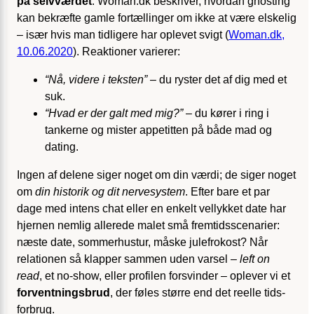
på selvværdet
. Woman.dk beskriver, hvordan ghosting
kan bekræfte gamle fortællinger om ikke at være elskelig
– især hvis man tidligere har oplevet svigt (
Woman.dk,
10.06.2020
). Reaktioner varierer:
“Nå, videre i teksten”
– du ryster det af dig med et
suk.
“Hvad er der galt med mig?”
– du kører i ring i
tankerne og mister appetitten på både mad og
dating.
Ingen af delene siger noget om din værdi; de siger noget
om
din historik og dit nervesystem
. Efter bare et par
dage med intens chat eller en enkelt vellykket date har
hjernen nemlig allerede malet små fremtidsscenarier:
næste date, sommerhus­tur, måske julefrokost? Når
relationen så klapper sammen uden varsel –
left on
read
, et no-show, eller profilen forsvinder – oplever vi et
forventningsbrud
, der føles større end det reelle tids­
forbrug.