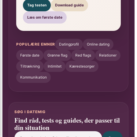
Tag testen
Download guide
Læs om første date
POPULÆRE EMNER
Datingprofil
Online dating
Første date
Grønne flag
Red flags
Relationer
Tiltrækning
Intimitet
Kærestesorger
Kommunikation
SØG I DATEMIG
Find råd, tests og guides, der passer til
din situation