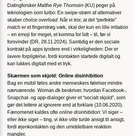
Datingforsker
Malthe Rye Thomsen
(KU) peger på
teknologien som turbo: En swipe-strøm af alternativer
skaber
choice overload
. Når vi tror, at det “perfekte”
match er et fingerstrøg væk, skal der kun en lille irritation
– en emoji for meget, et komma for lidt – til, før vi
forsvinder (DR, 28.11.2024). Samtidig er den sociale
kontrakt på apps tyndere end i virkeligheden: Der er
lavere forpligtelse
, fordi kontakten startede digitalt og
kan lukkes digitalt med et tryk.
Skærmen som skjold: Online disinhibition
Bag en mobil føles andre menneskers følelser mindre
nærværende. Woman.dk beskriver, hvordan Facebook-,
Snapchat- og app-dialoger giver et “socialt skjold”, som
gør det lettere at ignorere end at forklare (10.06.2020).
Fænomenet kaldes ofte
online disinhibition
: Vi siger –
eller ikke siger – ting, vi ikke ville turde ansigt til ansigt,
fordi øjenkontakten og den umiddelbare reaktion
mangler.