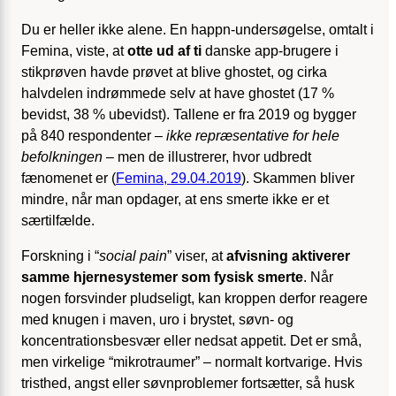
Du er heller ikke alene. En happn-undersøgelse, omtalt i
Femina, viste, at
otte ud af ti
danske app-brugere i
stikprøven havde prøvet at blive ghostet, og cirka
halvdelen indrømmede selv at have ghostet (17 %
bevidst, 38 % ubevidst). Tallene er fra 2019 og bygger
på 840 respondenter –
ikke repræsentative for hele
befolkningen
– men de illustrerer, hvor udbredt
fænomenet er (
Femina, 29.04.2019
). Skammen bliver
mindre, når man opdager, at ens smerte ikke er et
særtilfælde.
Forskning i “
social pain
” viser, at
afvisning aktiverer
samme hjernesystemer som fysisk smerte
. Når
nogen forsvinder pludseligt, kan kroppen derfor reagere
med knugen i maven, uro i brystet, søvn- og
koncentrations­besvær eller nedsat appetit. Det er små,
men virkelige “mikrotraumer” – normalt kortvarige. Hvis
tristhed, angst eller søvnproblemer fortsætter, så husk