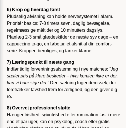
6) Krop og hverdag først
Pludselig afvisning kan holde nervesystemet i alarm.
Prioritér basics: 7-8 timers søvn, daglig bevægelse,
regelmæssige måltider og 10 minutters dagslys.
Planlæg 2-3 små glædeskilder de næste syv dage – en
cappuccino to-go, en løbetur, et afsnit af din comfort-
serie. Kroppen beroliges, og tanker klarner.
7) Læringspunkt til næste gang
Indfør tidlig forventningsafstemning i nye matches:
“Jeg
sætter pris på klare beskeder – hvis kemien ikke er der,
kan vi bare sige det.”
Den sætning luger dem væk, der
foretrækker tavshed frem for ærlighed, og den giver dig
ro.
8) Overvej professionel støtte
Hænger tristhed, søvnløshed eller rumination fast i mere
end et par uger, kan en psykolog, coach eller gratis