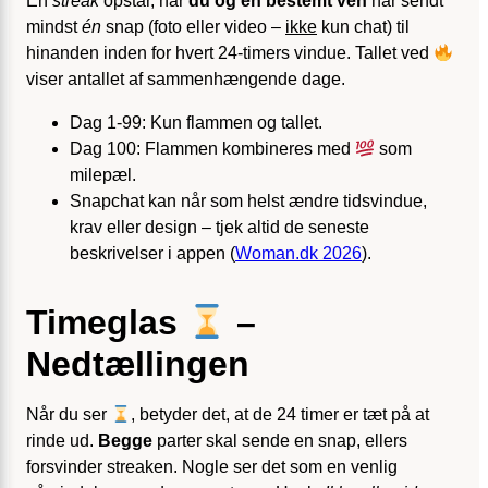
En
streak
opstår, når
du og én bestemt ven
har sendt
mindst
én
snap (foto eller video –
ikke
kun chat) til
hinanden inden for hvert 24-timers vindue. Tallet ved
viser antallet af sammenhængende dage.
Dag 1-99: Kun flammen og tallet.
Dag 100: Flammen kombineres med
som
milepæl.
Snapchat kan når som helst ændre tidsvindue,
krav eller design – tjek altid de seneste
beskrivelser i appen (
Woman.dk 2026
).
Timeglas
–
Nedtællingen
Når du ser
, betyder det, at de 24 timer er tæt på at
rinde ud.
Begge
parter skal sende en snap, ellers
forsvinder streaken. Nogle ser det som en venlig