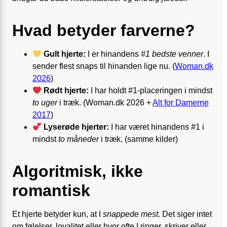
Hvad betyder farverne?
Gult hjerte:
I er hinandens
#1 bedste venner
. I
sender flest snaps til hinanden lige nu. (
Woman.dk
2026
)
Rødt hjerte:
I har holdt #1-placeringen i mindst
to uger
i træk. (Woman.dk 2026 +
Alt for Damerne
2017
)
Lyserøde hjerter:
I har været hinandens #1 i
mindst
to måneder
i træk. (samme kilder)
Algoritmisk, ikke
romantisk
Et hjerte betyder kun, at I
snappede mest
. Det siger intet
om følelser, loyalitet eller hvor ofte I ringer, skriver eller