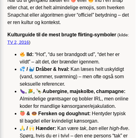
Når du til gengæld sætter en
eller
ind i en snap
eller chat, er det helt almindelige emojis, som hverken
Snapchat eller algoritmen giver “officiel” betydning – det
er ren kultur og kontekst.
Kulturguide til de mest brugte flirting-symboler
(kilde:
TV 2, 2016
)
Ild:
“Hot”, “du ser brandgodt ud”, “det her er
vildt” – alt det, der brænder igennem.
/
Dråber & hval:
Kan læses helt uskyldigt
(vand, sommer, svømning) – men ofte også som
seksuelle referencer.
,
,
Aubergine, majskolbe, champagne:
Almindelige grøntsager og bobler IRL, men online
koder for mandlige kønsorganer/ejakulation.
&
Fersken og doughnut:
Hentyder typisk
til bagdel eller kvindeligt kønsorgan.
/
Hænder:
Kan være
tak
,
bøn
eller
high-five
.
Spørg, hvis du er i tvivl – den ene persons “tak” er