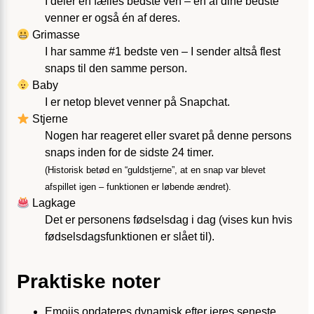
I deler en fælles bedste ven – én af dine bedste
venner er også én af deres.
Grimasse
I har samme #1 bedste ven – I sender altså flest
snaps til den samme person.
Baby
I er netop blevet venner på Snapchat.
Stjerne
Nogen har reageret eller svaret på denne persons
snaps inden for de sidste 24 timer.
(Historisk betød en “guldstjerne”, at en snap var blevet
afspillet igen – funktionen er løbende ændret).
Lagkage
Det er personens fødselsdag i dag (vises kun hvis
fødselsdags­funktionen er slået til).
Praktiske noter
Emojis opdateres dynamisk efter jeres seneste