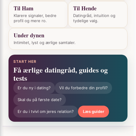
Til Ham
Til Hende
Klarere signaler, bedre
Datingråd, intuition og
profil og mere ro.
tydelige valg.
Under dynen
Intimitet, lyst og ærlige samtaler.
START HER
Få ærlige datingråd, guides og
tests
Er du ny i dating?
Vil du forbedre din profil?
Skal du på første date?
Er du i tvivl om jeres relation?
Læs guider