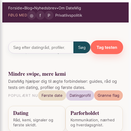
Spring
×
Forside
Blog
Nyhedsbrev
Om DateMig
•
•
•
til
◎
f
P
Privatlivspolitik
FØLG MED
indhold
Tag testen
Søg
Mindre swipe, mere kemi
DateMig hjælper dig til ægte forbindelser: guides, råd og
tests om dating, profiler og første dates.
Første date
Datingprofil
Grønne flag
POPULÆRT NU
Dating
Parforholdet
Råd, kemi, signaler og
Kommunikation, nærhed
første skridt.
og hverdagsgnist.