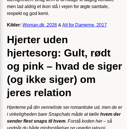
men lad aldrig et ikon stå i vejen for ægte samtale,
respekt og god kemi.
Kilder:
Woman.dk, 2026
&
Alt for Damerne, 2017
Hjerter uden
hjertesorg: Gult, rødt
og pink – hvad de siger
(og ikke siger) om
jeres relation
Hjerterne på din venneliste ser romantiske ud, men de er
i virkeligheden bare Snapchats måde at tælle
hvem der
sender flest snaps til hvem
. Forstå koden her – så
undgår du både misforståelser og unødig jalousi.