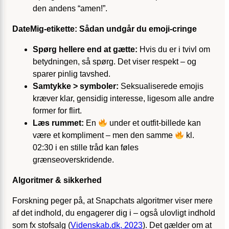
den andens “amen!”.
DateMig-etikette: Sådan undgår du emoji-cringe
Spørg hellere end at gætte:
Hvis du er i tvivl om
betydningen, så spørg. Det viser respekt – og
sparer pinlig tavshed.
Samtykke > symboler:
Seksualiserede emojis
kræver klar, gensidig interesse, ligesom alle andre
former for flirt.
Læs rummet:
En
under et outfit-billede kan
være et kompliment – men den samme
kl.
02:30 i en stille tråd kan føles
grænseoverskridende.
Algoritmer & sikkerhed
Forskning peger på, at Snapchats algoritmer viser mere
af det indhold, du engagerer dig i – også ulovligt indhold
som fx stofsalg (
Videnskab.dk, 2023
). Det gælder om at