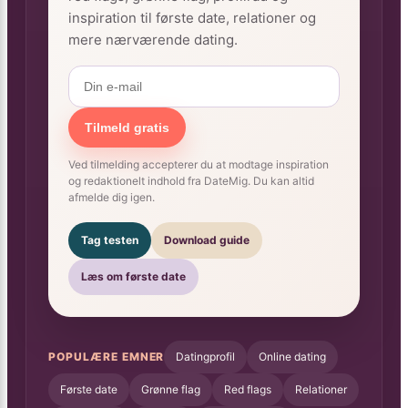
inspiration til første date, relationer og
mere nærværende dating.
Tilmeld gratis
Ved tilmelding accepterer du at modtage inspiration
og redaktionelt indhold fra DateMig. Du kan altid
afmelde dig igen.
Tag testen
Download guide
Læs om første date
POPULÆRE EMNER
Datingprofil
Online dating
Første date
Grønne flag
Red flags
Relationer