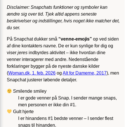
Disclaimer: Snapchats funktioner og symboler kan
ændre sig over tid. Tjek altid appens seneste
beskrivelser og indstillinger, hvis noget ikke matcher det,
du ser.
På Snapchat dukker små
“venne-emojis”
op ved siden
af dine kontakters navne. De er kun synlige for dig og
viser
jeres
indbyrdes aktivitet – ikke hvordan dine
venner interagerer med andre. Neden­stående
forklaringer bygger på de nyeste danske kilder
(
Woman.dk, 1. feb. 2026
og
Alt for Damerne, 2017
), men
Snapchat justerer løbende detaljer.
Smilende smiley
I er gode venner på Snap. I sender mange snaps,
men personen er ikke din #1.
Gult hjerte
I er hinandens #1 bedste venner – I sender flest
snaps til hinanden.