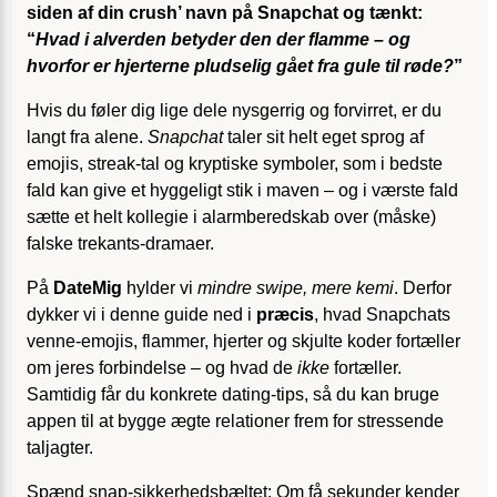
siden af din crush’ navn på Snapchat og tænkt:
“
Hvad i alverden betyder den der flamme – og
hvorfor er hjerterne pludselig gået fra gule til røde?
”
Hvis du føler dig lige dele nysgerrig og forvirret, er du
langt fra alene.
Snapchat
taler sit helt eget sprog af
emojis, streak-tal og kryptiske symboler, som i bedste
fald kan give et hyggeligt stik i maven – og i værste fald
sætte et helt kollegie i alarmberedskab over (måske)
falske trekants-dramaer.
På
DateMig
hylder vi
mindre swipe, mere kemi
. Derfor
dykker vi i denne guide ned i
præcis
, hvad Snapchats
venne-emojis, flammer, hjerter og skjulte koder fortæller
om jeres forbindelse – og hvad de
ikke
fortæller.
Samtidig får du konkrete dating-tips, så du kan bruge
appen til at bygge ægte relationer frem for stressende
taljagter.
Spænd snap-sikkerhedsbæltet: Om få sekunder kender