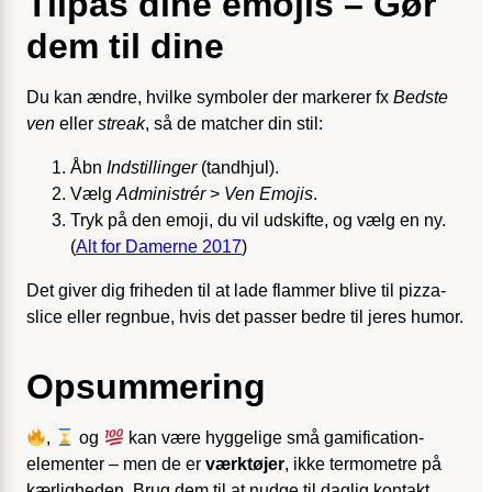
Tilpas dine emojis – Gør
dem til dine
Du kan ændre, hvilke symboler der markerer fx
Bedste
ven
eller
streak
, så de matcher din stil:
Åbn
Indstillinger
(tandhjul).
Vælg
Administrér
>
Ven Emojis
.
Tryk på den emoji, du vil udskifte, og vælg en ny.
(
Alt for Damerne 2017
)
Det giver dig friheden til at lade flammer blive til pizza-
slice eller regnbue, hvis det passer bedre til jeres humor.
Opsummering
,
og
kan være hyggelige små gamification-
elementer – men de er
værktøjer
, ikke termometre på
kærligheden. Brug dem til at nudge til daglig kontakt,