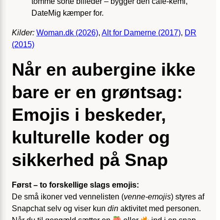
tomme sorte billeder – bygger den cafe-kemi,
DateMig kæmper for.
Kilder:
Woman.dk (2026)
,
Alt for Damerne (2017)
,
DR
(2015)
Når en aubergine ikke
bare er en grøntsag:
Emojis i beskeder,
kulturelle koder og
sikkerhed på Snap
Først – to forskellige slags emojis:
De små ikoner ved vennelisten (
venne-emojis
) styres af
Snapchat selv og viser kun
din
aktivitet med personen.