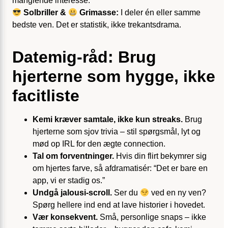
manglende interesse.
Solbriller &
Grimasse:
I deler én eller samme
bedste ven. Det er statistik, ikke trekantsdrama.
Datemig-råd: Brug
hjerterne som hygge, ikke
facitliste
Kemi kræver samtale, ikke kun streaks.
Brug
hjerterne som sjov trivia – stil spørgsmål, lyt og
mød op IRL for den ægte connection.
Tal om forventninger.
Hvis din flirt bekymrer sig
om hjertes farve, så afdramatisér: “Det er bare en
app, vi er stadig os.”
Undgå jalousi-scroll.
Ser du
ved en ny ven?
Spørg hellere ind end at lave historier i hovedet.
Vær konsekvent.
Små, personlige snaps – ikke