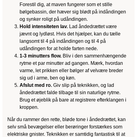
Forestil dig, at maven fungerer som et stille
bølgebassin, der hæver sig blødt på indåndingen
og synker roligt på udåndingen.
Hold intensiteten lav.
Lad åndedrættet være
jævnt og lydløst. Hvis det hjælper, kan du tælle
langsomt til 4 på indåndingen og til 4 på
udåndingen for at holde farten nede.
1-3 minutters flow.
Bliv i den sammenhængende
rytme et par minutter ad gangen. Mærk, hvordan
varme, let prikken eller bølger af velvære breder
sig ud i arme, ben og køn.
Afslut med ro.
Giv slip på teknikken, og lad
åndedrættet falde tilbage til sin naturlige rytme.
Brug et øjeblik på bare at registrere efterklangen i
kroppen.
Når du rammer den rette, bløde tone i åndedrættet, kan
selv små bevægelser eller berøringer forstærkes som
elektriske gnister. Teknikken er samtidig fantastisk til at