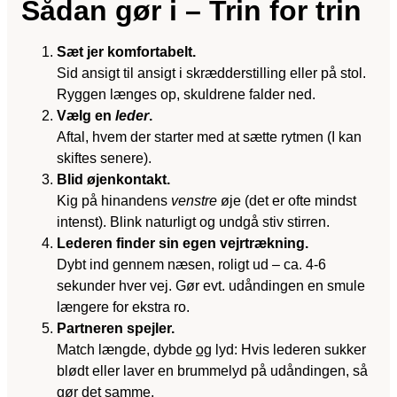
Sådan gør i – Trin for trin
Sæt jer komfortabelt.
Sid ansigt til ansigt i skrædderstilling eller på stol.
Ryggen længes op, skuldrene falder ned.
Vælg en
leder
.
Aftal, hvem der starter med at sætte rytmen (I kan
skiftes senere).
Blid øjenkontakt.
Kig på hinandens
venstre
øje (det er ofte mindst
intenst). Blink naturligt og undgå stiv stirren.
Lederen finder sin egen vejrtrækning.
Dybt ind gennem næsen, roligt ud – ca. 4-6
sekunder hver vej. Gør evt. udåndingen en smule
længere for ekstra ro.
Partneren spejler.
Match længde, dybde
og
lyd: Hvis lederen sukker
blødt eller laver en brummelyd på udåndingen, så
gør det samme.