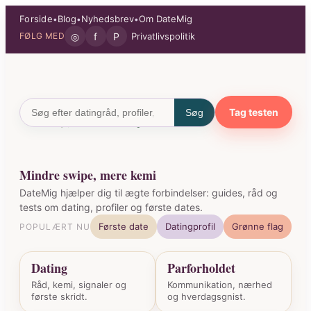
Spring
Forside
Blog
Nyhedsbrev
Om DateMig
•
•
•
til
◎
f
P
Privatlivspolitik
FØLG MED
indhold
Tag testen
Søg
Mindre swipe, mere kemi
DateMig hjælper dig til ægte forbindelser: guides, råd og
tests om dating, profiler og første dates.
Første date
Datingprofil
Grønne flag
POPULÆRT NU
Dating
Parforholdet
Råd, kemi, signaler og
Kommunikation, nærhed
første skridt.
og hverdagsgnist.