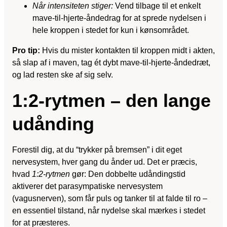
Når intensiteten stiger:
Vend tilbage til et enkelt
mave-til-hjerte-åndedrag for at sprede nydelsen i
hele kroppen i stedet for kun i kønsområdet.
Pro tip:
Hvis du mister kontakten til kroppen midt i akten,
så slap af i maven, tag ét dybt mave-til-hjerte-åndedræt,
og lad resten ske af sig selv.
1:2-rytmen – den lange
udånding
Forestil dig, at du “trykker på bremsen” i dit eget
nervesystem, hver gang du ånder ud. Det er præcis,
hvad
1:2-rytmen
gør: Den dobbelte udåndingstid
aktiverer det parasympatiske nervesystem
(vagusnerven), som får puls og tanker til at falde til ro –
en essentiel tilstand, når nydelse skal mærkes i stedet
for at præsteres.