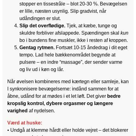
stopper en tisse­stråle – blot 20-30 %. Bevægelsen
er lille, næsten usynlig. Slip gradvist, når
udåndingen er slut.
Slip det overflødige.
Tjek, at kæbe, tunge og
skuldre forbliver afslappede. Spændingen skal
kun
bo i bundens fine muskler, ikke i resten af kroppen.
Gentag rytmen.
Fortsæt 10-15 åndedrag i dit eget
tempo. Lad hele bækkenområdet begynde at
pulsere – en indre “massage”, der sender varme
og liv ud i køn og lår.
Når øvelsen kombineres med kærtegn eller samleje, kan
I synkronisere bevægelserne: indånd sammen for at
åbne, udånd for at mødes i et let løft. Det giver
bedre
kropslig kontrol, dybere orgasmer og længere
varighed
af nydelsen.
Værd at huske:
• Undgå at klemme hårdt eller holde vejret – det blokerer