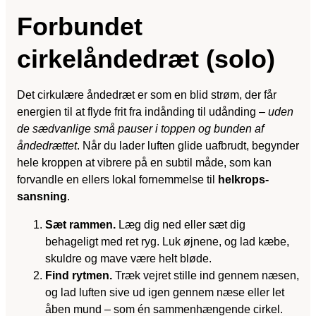
Forbundet
cirkelåndedræt (solo)
Det cirkulære åndedræt er som en blid strøm, der får
energien til at flyde frit fra indånding til udånding –
uden
de sædvanlige små pauser i toppen og bunden af
åndedrættet
. Når du lader luften glide uafbrudt, begynder
hele kroppen at vibrere på en subtil måde, som kan
forvandle en ellers lokal fornemmelse til
helkrops-
sansning
.
Sæt rammen.
Læg dig ned eller sæt dig
behageligt med ret ryg. Luk øjnene, og lad kæbe,
skuldre og mave være helt bløde.
Find rytmen.
Træk vejret stille ind gennem næsen,
og lad luften sive ud igen gennem næse eller let
åben mund – som én sammenhængende cirkel.