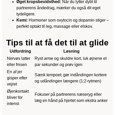
Øget kropsbevidsthed:
Når du lytter dybt til
partnerens åndedrag, mærker du også dit eget
tydeligere.
Kemi:
Hormoner som oxytocin og dopamin stiger –
perfekt optakt til leg, massage eller elskov.
Tips til at få det til at glide
Udfordring
Løsning
Nervøs latter
Ryst arme og skuldre kort, luk øjnene et
eller fnisen
par sekunder og prøv igen
En af jer
Sænk tempoet; gør indåndingen kortere
gisper efter
og udåndingen længere (1:2-rytmen)
vejret
Øjenkontakt
Fokuser på partnerens næseryg eller
bliver for
læg en hånd på hjertet som ekstra anker
intenst