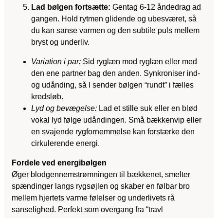
Lad bølgen fortsætte:
Gentag 6-12 åndedrag ad
gangen. Hold rytmen glidende og ubesværet, så
du kan sanse varmen og den subtile puls mellem
bryst og underliv.
Variation i par:
Sid ryglæn mod ryglæn eller med
den ene partner bag den anden. Synkroniser ind-
og udånding, så I sender bølgen “rundt” i fælles
kredsløb.
Lyd og bevægelse:
Lad et stille suk eller en blød
vokal lyd følge udåndingen. Små bækkenvip eller
en svajende rygfornemmelse kan forstærke den
cirkulerende energi.
Fordele ved energibølgen
Øger blodgennemstrømningen til bækkenet, smelter
spændinger langs rygsøjlen og skaber en følbar bro
mellem hjertets varme følelser og underlivets rå
sanselighed. Perfekt som overgang fra “travl