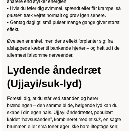
snarere end styrker energien.
• Hvis du føler dig svimmel, spændt eller får krampe, så
pausér
, træk vejret normalt og prøv igen senere.
• Gentag dagligt; små pulser mange gange giver størst
effekt.
Øvelsen er enkel, men dens effekt forplanter sig: fra
afslappede kæber til bankende hjerter – og helt ud i de
allermest følsomme nerveender.
Lydende åndedræt
(Ujjayi/suk-lyd)
Forestil dig, at du står ved stranden og hører
brændingen – den samme blide, bølgende lyd kan du
skabe i din egen hals. Ujjayi-åndedrættet, populært
kaldet “havsusånden”, kombineret med et
suk
, en sagte
brummen eller små toner øger ikke bare iltoptagelsen;