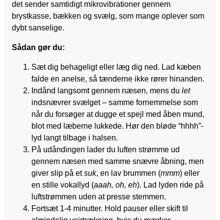
det sender samtidigt mikrovibrationer gennem
brystkasse, bækken og svælg, som mange oplever som
dybt sanselige.
Sådan gør du:
Sæt dig behageligt eller læg dig ned. Lad kæben
falde en anelse, så tænderne ikke rører hinanden.
Indånd langsomt gennem næsen, mens du
let
indsnævrer svælget – samme fornemmelse som
når du forsøger at dugge et spejl med åben mund,
blot med læberne lukkede. Hør den bløde “hhhh”-
lyd langt tilbage i halsen.
På udåndingen lader du luften strømme ud
gennem næsen med samme snævre åbning, men
giver slip på et
suk
, en lav brummen (
mmm
) eller
en stille vokallyd (
aaah, oh, eh
). Lad lyden ride på
luftstrømmen uden at presse stemmen.
Fortsæt 1-4 minutter. Hold pauser eller skift til