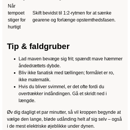
Når
tempoet
Skift bevidst til 1:2-rytmen for at sænke
stiger for
gearene og forlænge opstemthedsfasen.
hurtigt
Tip & faldgruber
Lad maven bevæge sig frit; spændt mave hæmmer
åndedrættets dybde.
Bliv ikke fanatisk med tællingen; formålet er ro,
ikke matematik.
Hvis du bliver svimmel, er det ofte fordi du
overtrækker
indåndingen. Gå et skridt ned i
længde.
Øv dig dagligt et par minutter, så vil kroppen begynde at
vælge den lange, bløde udånding helt af sig selv – også
i de mest elektriske øjeblikke under dynen.