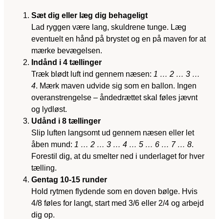
Sæt dig eller læg dig behageligt
Lad ryggen være lang, skuldrene tunge. Læg
eventuelt en hånd på brystet og en på maven for at
mærke bevægelsen.
Indånd i 4 tællinger
Træk blødt luft ind gennem næsen:
1 … 2 … 3 …
4
. Mærk maven udvide sig som en ballon. Ingen
overanstrengelse – åndedrættet skal føles jævnt
og lydløst.
Udånd i 8 tællinger
Slip luften langsomt ud gennem næsen eller let
åben mund:
1 … 2 … 3 … 4 … 5 … 6 … 7 … 8
.
Forestil dig, at du smelter ned i underlaget for hver
tælling.
Gentag 10-15 runder
Hold rytmen flydende som en doven bølge. Hvis
4/8 føles for langt, start med 3/6 eller 2/4 og arbejd
dig op.