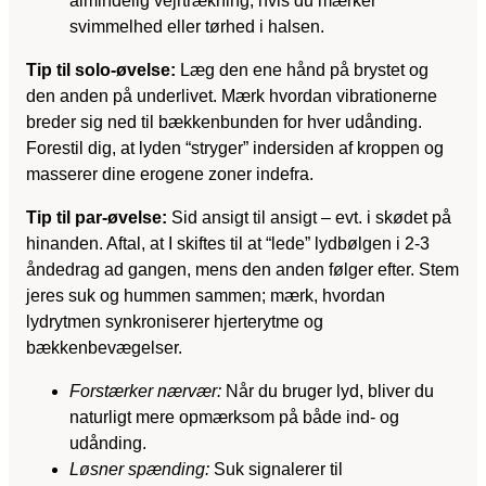
almindelig vejrtrækning, hvis du mærker
svimmelhed eller tørhed i halsen.
Tip til solo-øvelse:
Læg den ene hånd på brystet og
den anden på underlivet. Mærk hvordan vibrationerne
breder sig ned til bækkenbunden for hver udånding.
Forestil dig, at lyden “stryger” indersiden af kroppen og
masserer dine erogene zoner indefra.
Tip til par-øvelse:
Sid ansigt til ansigt – evt. i skødet på
hinanden. Aftal, at I skiftes til at “lede” lydbølgen i 2-3
åndedrag ad gangen, mens den anden følger efter. Stem
jeres suk og hummen sammen; mærk, hvordan
lydrytmen synkroniserer hjerterytme og
bækkenbevægelser.
Forstærker nærvær:
Når du bruger lyd, bliver du
naturligt mere opmærksom på både ind- og
udånding.
Løsner spænding:
Suk signalerer til