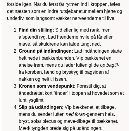
forside igen. Når du først får rytmen ind i kroppen, føles
det næsten som en indre rutsjebanetur mellem hjerte og
underliv, som langsomt vækker nerveenderne til live.
Find din stilling:
Sid eller lig med rank, men
afspændt ryg. Lad hænderne hvile på lår eller
mave, så skuldrene kan falde tungt ned.
Ground på indåndingen:
Lad indåndingen starte
helt nede i bækkenbunden. Vip bækkenet en
anelse frem, mens du lader luften glide
op bagtil
-
fra korsben, lænd og brystryg til bagsiden af
nakken og helt til issen.
Kronen som vendepunkt:
Forestil dig, at
åndedrættet kort “tinder” i toppen af hovedet som et
lunt lysglimt.
Slip på udåndingen:
Vip bækkenet let tilbage,
mens du sender luften
ned foran
-gennem hals,
bryst, solar plexus og mave-tilbage til bækkenet.
Mærk tyngden brede sig på udåndingen.