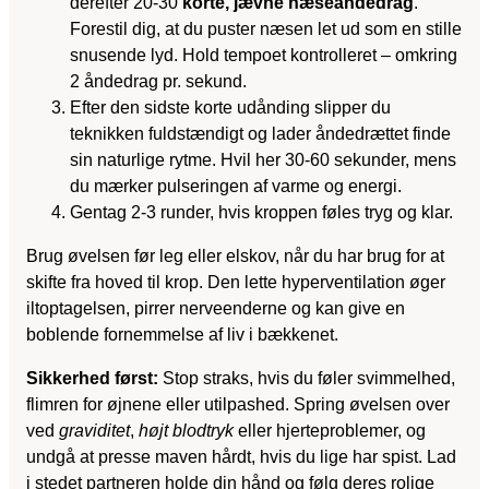
derefter 20-30
korte, jævne næseåndedrag
.
Forestil dig, at du puster næsen let ud som en stille
snusende lyd. Hold tempoet kontrolleret – omkring
2 åndedrag pr. sekund.
Efter den sidste korte udånding slipper du
teknikken fuldstændigt og lader åndedrættet finde
sin naturlige rytme. Hvil her 30-60 sekunder, mens
du mærker pulseringen af varme og energi.
Gentag 2-3 runder, hvis kroppen føles tryg og klar.
Brug øvelsen før leg eller elskov, når du har brug for at
skifte fra hoved til krop. Den lette hyperventilation øger
iltoptagelsen, pirrer nerveenderne og kan give en
boblende fornemmelse af liv i bækkenet.
Sikkerhed først:
Stop straks, hvis du føler svimmelhed,
flimren for øjnene eller utilpashed. Spring øvelsen over
ved
graviditet
,
højt blodtryk
eller hjerteproblemer, og
undgå at presse maven hårdt, hvis du lige har spist. Lad
i stedet partneren holde din hånd og følg deres rolige