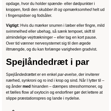
opdage, hvor du holder spænde- eller dødpunkter i
kroppen, fordi den
skubber ilt og opmærksomhed
helt ud
i fingerspidser og fodsåler.
Vigtigt:
Hvis du mærker snurren i læber eller fingre, mild
svimmelhed eller ubehag, så sænk tempoet, skift til
almindelige vejrtrækninger – eller tag en kort pause.
Over tid vænner nervesystemet sig til den øgede
iltmængde, og du kan forlænge varigheden gradvist.
Spejlåndedræt i par
Spejlåndedrættet er en enkel
par-øvelse
, der inviterer
nærhed, synkroni og ro ind i krop og sind. Når I lytter til –
og ånder
med
hinanden – dæmpes stresshormoner, og
et fælles flow af oxytocin og endorfiner gør det lettere at
slippe præstationspres og lande i nydelse.