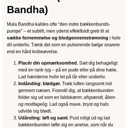
Bandha)
Mula Bandha kaldes ofte “den indre bækkenbunds­
pumpe” – et subtilt, men yderst effektfuldt greb til at
vække fornemmelse og blodgennemstrømning
i hele
dit underliv. Tænk det som en pulserende bølge snarere
end en hård knibeøvelse.
Placér din opmærksomhed.
Sæt dig behageligt
med en rank ryg – på en pude eller på dine hæle.
Lad hænderne hvile let på lår eller underliv.
Indånding: blødgør.
Træk luften langsomt ind
gennem næsen. Forestil dig, at bækkenbunden
folder sig ud som en faldskærm:
afspændt, åben
og modtagelig
. Lad også mave, bryst og hals
udvide sig blødt.
Udånding: løft og saml.
Pust roligt ud og lad
bækkenbunden løfte sig en anelse, som når du