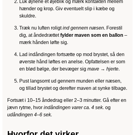
Luk øjnene et øjeblik og mærk kontakten mellem
hænder og krop. Giv eventuelt slip i kæbe og
skuldre.
Træk nu luften roligt
ind gennem næsen
. Forestil
dig, at åndedrættet
fylder maven som en ballon
–
mærk hånden løfte sig.
Lad indåndingen fortsætte op mod brystet, så den
øverste hånd løftes en anelse. Opfattelsen er som
en blød bølge, der bevæger sig
mave → hjerte
.
Pust langsomt ud gennem munden eller næsen,
og tillad brystet og derefter maven at synke tilbage.
Fort­sæt i 10–15 åndedrag eller 2–3 minutter. Gå efter en
jævn rytme, hvor
indåndingen varer ca. 4 sek.
og
udåndingen 4–6 sek.
Hvorfor det virker