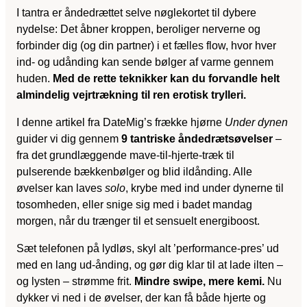
I tantra er åndedrættet selve nøglekortet til dybere
nydelse: Det åbner kroppen, beroliger nerverne og
forbinder dig (og din partner) i et fælles flow, hvor hver
ind- og udånding kan sende bølger af varme gennem
huden.
Med de rette teknikker kan du forvandle helt
almindelig vejrtrækning til ren erotisk trylleri.
I denne artikel fra DateMig’s frække hjørne
Under dynen
guider vi dig gennem
9 tantriske åndedrætsøvelser
–
fra det grundlæggende mave-til-hjerte-træk til
pulserende bækkenbølger og blid ildånding. Alle
øvelser kan laves
solo
, krybe med ind under dynerne til
tosomheden, eller snige sig med i badet mandag
morgen, når du trænger til et sensuelt energiboost.
Sæt telefonen på lydløs, skyl alt ’performance-pres’ ud
med en lang ud-ånding, og gør dig klar til at lade ilten –
og lysten – strømme frit.
Mindre swipe, mere kemi.
Nu
dykker vi ned i de øvelser, der kan få både hjerte og