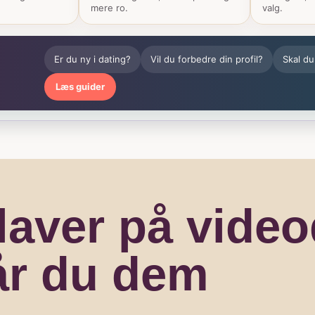
mere ro.
valg.
Er du ny i dating?
Vil du forbedre din profil?
Skal du
Læs guider
laver på video
år du dem