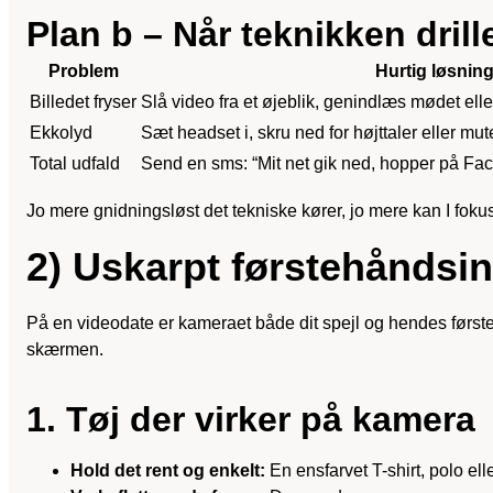
Plan b – Når teknikken drill
Problem
Hurtig løsnin
Billedet fryser
Slå video fra et øjeblik, genindlæs mødet eller
Ekkolyd
Sæt headset i, skru ned for højttaler eller mut
Total udfald
Send en sms: “Mit net gik ned, hopper på Fa
Jo mere gnidningsløst det tekniske kører, jo mere kan I fokus
2) Uskarpt førstehåndsind
På en videodate er kameraet både dit spejl og hendes førsteh
skærmen.
1. Tøj der virker på kamera
Hold det rent og enkelt:
En ensfarvet T-shirt, polo ell