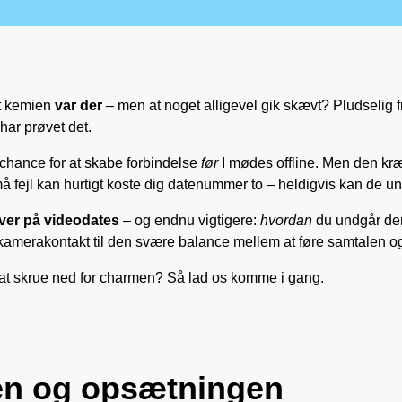
at kemien
var der
– men at noget alligevel gik skævt? Pludselig fr
 har prøvet det.
 chance for at skabe forbindelse
før
I mødes offline. Men den kræ
 fejl kan hurtigt koste dig datenummer to – heldigvis kan de u
aver på videodates
– og endnu vigtigere:
hvordan
du undgår dem
og kamerakontakt til den svære balance mellem at føre samtalen og 
en at skrue ned for charmen? Så lad os komme i gang.
ken og opsætningen