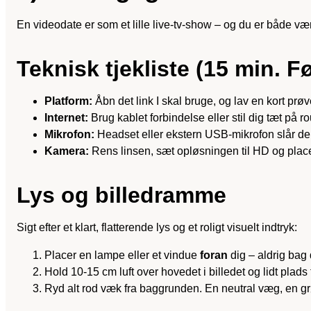
En videodate er som et lille live-tv-show – og du er både vært
Teknisk tjekliste (15 min. Fø
Platform:
Åbn det link I skal bruge, og lav en kort prø
Internet:
Brug kablet forbindelse eller stil dig tæt på
Mikrofon:
Headset eller ekstern USB-mikrofon slår den
Kamera:
Rens linsen, sæt opløsningen til HD og plac
Lys og billedramme
Sigt efter et klart, flatterende lys og et roligt visuelt indtryk:
Placer en lampe eller et vindue
foran
dig – aldrig bag 
Hold 10-15 cm luft over hovedet i billedet og lidt plads 
Ryd alt rod væk fra baggrunden. En neutral væg, en gr