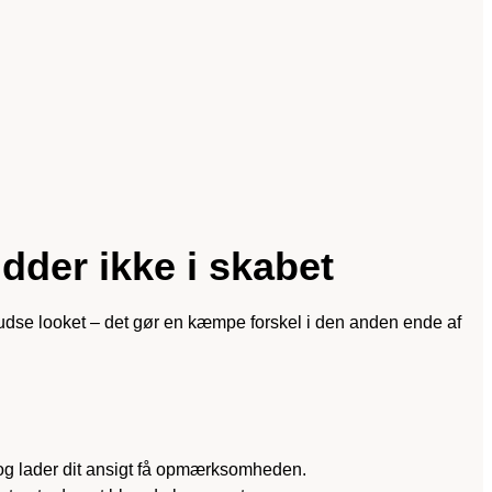
idder ikke i skabet
npudse looket – det gør en kæmpe forskel i den anden ende af
et og lader dit ansigt få opmærksomheden.