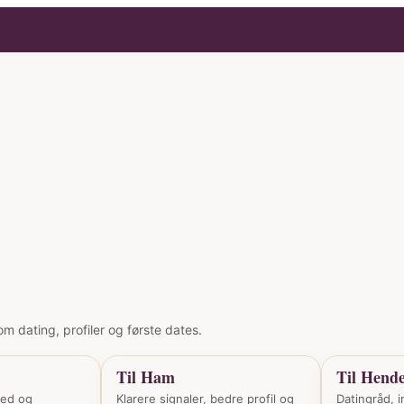
m dating, profiler og første dates.
Til Ham
Til Hend
hed og
Klarere signaler, bedre profil og
Datingråd, i