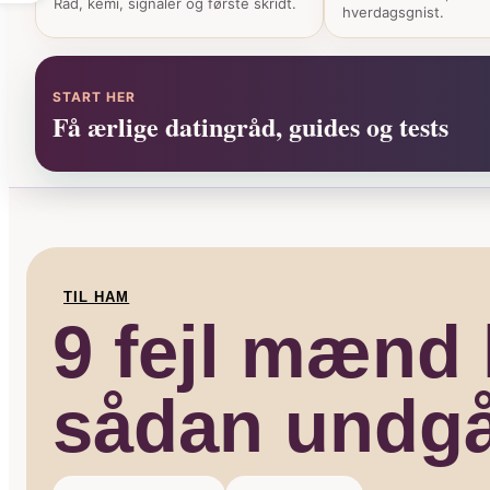
Råd, kemi, signaler og første skridt.
hverdagsgnist.
START HER
Få ærlige datingråd, guides og tests
TIL HAM
9 fejl mænd 
sådan undg