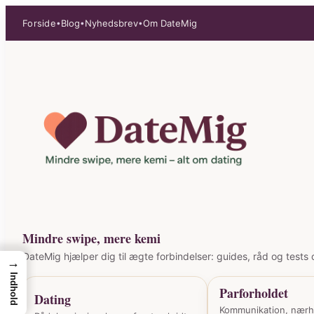
Spring
Forside
Blog
Nyhedsbrev
Om DateMig
•
•
•
til
indhold
Mindre swipe, mere kemi
DateMig hjælper dig til ægte forbindelser: guides, råd og tests o
→
Indhold
Parforholdet
Dating
Kommunikation, nær