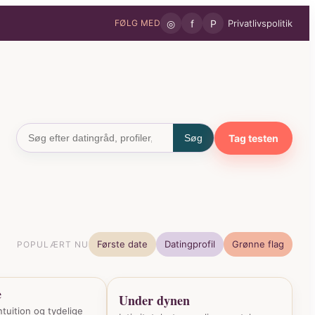
◎
f
P
Privatlivspolitik
FØLG MED
Tag testen
Søg
Første date
Datingprofil
Grønne flag
POPULÆRT NU
e
Under dynen
ntuition og tydelige