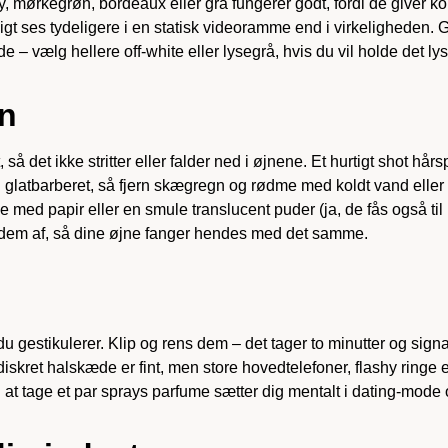
ørkegrøn, bordeaux eller grå fungerer godt, fordi de giver ko
t ses tydeligere i en statisk videoramme end i virkeligheden. Gå 
 – vælg hellere off-white eller lysegrå, hvis du vil holde det lys
en
 det ikke stritter eller falder ned i øjnene. Et hurtigt shot hårs
u glatbarberet, så fjern skægregn og rødme med koldt vand eller
med papir eller en smule translucent puder (ja, de fås også til m
s dem af, så dine øjne fanger hendes med det samme.
gestikulerer. Klip og rens dem – det tager to minutter og signa
skret halskæde er fint, men store hovedtelefoner, flashy ringe ell
at tage et par sprays parfume sætter dig mentalt i dating-mode og