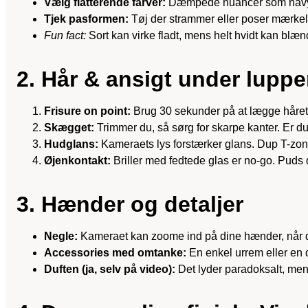
Vælg flatterende farver:
Dæmpede nuancer som navy, m
Tjek pasformen:
Tøj der strammer eller poser mærkelig
Fun fact:
Sort kan virke fladt, mens helt hvidt kan blænde
2. Hår & ansigt under lupp
Frisure on point:
Brug 30 sekunder på at lægge håret, så
Skægget:
Trimmer du, så sørg for skarpe kanter. Er d
Hudglans:
Kameraets lys forstærker glans. Dup T-zone 
Øjenkontakt:
Briller med fedtede glas er no-go. Pud
3. Hænder og detaljer
Negle:
Kameraet kan zoome ind på dine hænder, når du 
Accessories med omtanke:
En enkel urrem eller en di
Duften (ja, selv på video):
Det lyder paradoksalt, men 