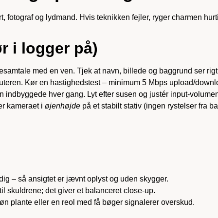
, fotograf og lydmand. Hvis teknikken fejler, ryger charmen hurtig
r i logger på)
vesamtale med en ven. Tjek at navn, billede og baggrund ser rigt
 routeren. Kør en hastighedstest – minimum 5 Mbps upload/downlo
 indbyggede hver gang. Lyt efter susen og justér input-volumen
er kameraet i
øjenhøjde
på et stabilt stativ (ingen rystelser fra b
dig – så ansigtet er jævnt oplyst og uden skygger.
til skuldrene; det giver et balanceret close-up.
øn plante eller en reol med få bøger signalerer overskud.