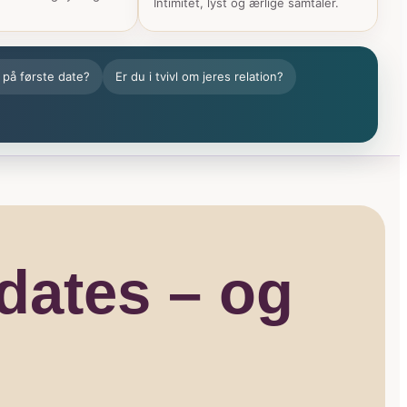
Intimitet, lyst og ærlige samtaler.
 på første date?
Er du i tvivl om jeres relation?
dates – og