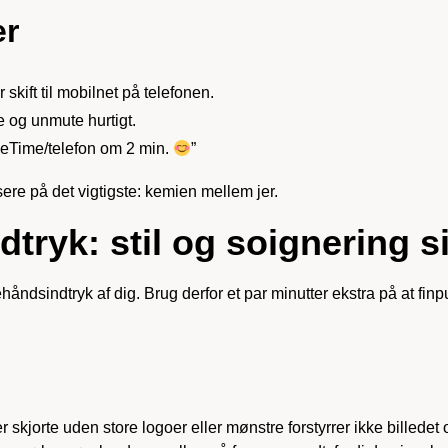
er
g
 skift til mobilnet på telefonen.
e og unmute hurtigt.
ceTime/telefon om 2 min.
”
ere på det vigtigste: kemien mellem jer.
tryk: stil og soignering s
åndsindtryk af dig. Brug derfor et par minutter ekstra på at fi
er skjorte uden store logoer eller mønstre forstyrrer ikke billed