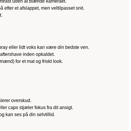
ntrast uden at blænde kameraet.
efter et afslappet, men veltilpasset snit.
t.
pray eller lidt voks kan være din bedste ven.
 aftershave inden opkaldet.
ænd) for et mat og friskt look.
lerer overskud.
er caps stjæler fokus fra dit ansigt.
 kan ses på din selvtillid.